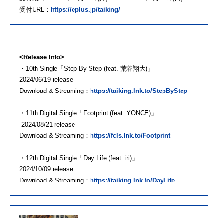
受付URL：
https://eplus.jp/taiking/
<Release Info>
・10th Single「Step By Step (feat. 荒谷翔大)」
2024/06/19 release
Download & Streaming：
https://taiking.lnk.to/StepByStep
・11th Digital Single「Footprint (feat. YONCE)」
2024/08/21 release
Download & Streaming：
https://fcls.lnk.to/Footprint
・12th Digital Single「Day Life (feat. iri)」
2024/10/09 release
Download & Streaming：
https://taiking.lnk.to/DayLife