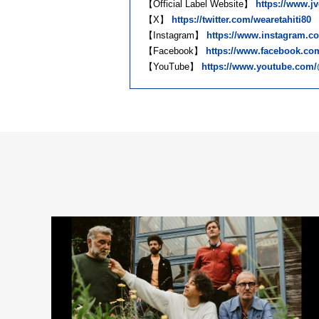
【Official Label Website】
https://www.jv
【X】
https://twitter.com/wearetahiti80
【Instagram】
https://www.instagram.co
【Facebook】
https://www.facebook.com
【YouTube】
https://www.youtube.com/