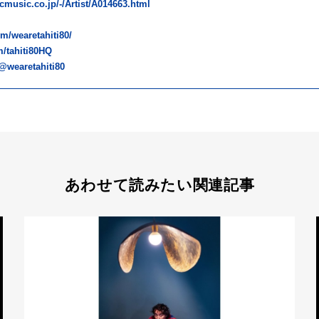
cmusic.co.jp/-/Artist/A014663.html
m/wearetahiti80/
/tahiti80HQ
@wearetahiti80
あわせて読みたい関連記事