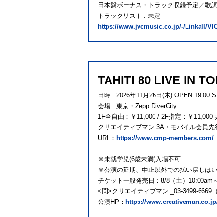
日本盤ボーナス・トラック収録予定／歌
トラックリスト : 未定
https://www.jvcmusic.co.jp/-/Linkall/VI
TAHITI 80 LIVE IN T
日時 : 2026年11月26日(木) OPEN 19:00 ST
会場 : 東京・Zepp DiverCity
1F全自由：￥11,000 / 2F指定：￥11,000 
クリエイティブマン 3A・モバイル会員先行：5/2
URL：
https://www.cmp-members.com/
※未就学児(6歳未満)入場不可
※公演の延期、中止以外での払い戻しは
チケット一般発売日：8/8（土）10:00am
<問>クリエイティブマン _03-3499-6669（月
公演HP：
https://www.creativeman.co.jp/e