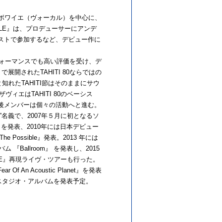
ボワイエ（ヴォーカル）を中心に、
ZLE』は、プロデューサーにアンデ
ストで参加するなど、デビュー作に
構築。
フォーマンスでも高い評価を受け、デ
』で展開されたTAHITI 80ならではの
知れたTAHITI節はそのままにサウ
エはTAHITI 80のベーシス
後メンバーは個々の活動へと進む。
”名義で、2007年５月に初となるソ
er』を発表、2010年には日本デビュー
he Possible』発表。2013 年には
 『Ballroom』 を発表し、2015
LE』再現ライヴ・ツアーも行った。
f An Acoustic Planet』を発表
、新作スタジオ・アルバムを発表予定。