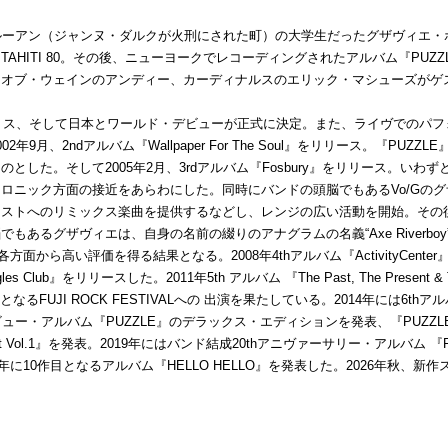
ルーアン（ジャンヌ・ダルクが火刑にされた町）の大学生だったグザヴィエ・
AHITI 80。その後、ニューヨークでレコーディングされたアルバム『PUZ
・オブ・ウェインのアンディー、カーディナルスのエリック・マシューズがゲ
特異なポップ人脈図を
ギリス、そして日本とワールド・デビューが正式に決定。また、ライヴでのパ
月、2ndアルバム『Wallpaper For The Soul』をリリース。『PUZZLE
した。そして2005年2月、3rdアルバム『Fosbury』をリリース。いわずと
ニック方面の接近をあらわにした。同時にバンドの頭脳でもあるVo/Gのグザヴィ
ィストへのリミックス楽曲を提供するなどし、レンジの広い活動を開始。その
あるグザヴィエは、自身の名前の綴りのアナグラムの名義“Axe Riverboy
。各方面から高い評価を得る結果となる。2008年4thアルバム『ActivityCent
ub』をリリースした。2011年5th アルバム 『The Past, The Present & T
FUJI ROCK FESTIVALへの 出演を果たしている。2014年には6thアルバム
ュー・アルバム『PUZZLE』のデラックス・エディションを発表、『PUZZ
eat Vol.1』を発表。2019年にはバンド結成20thアニヴァーサリー・アルバム 『Fear O
』、2024年に10作目となるアルバム『HELLO HELLO』を発表した。2026年秋