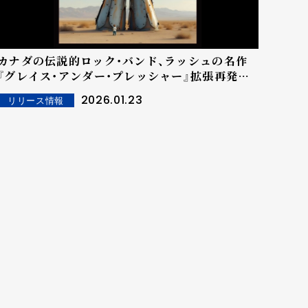
カナダの伝説的ロック・バンド、ラッシュの名作
『グレイス・アンダー・プレッシャー』拡張再発盤
で3月13日発売決定。新ミックスや、完全版コン
2026.01.23
リリース情報
サート映像＆ライヴ・アルバムを初収録