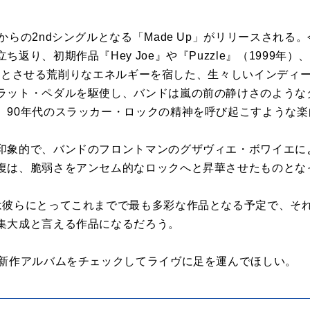
からの2ndシングルとなる「Made Up」がリリースされる
り、初期作品『Hey Joe』や『Puzzle』（1999年）、もし
）を彷彿とさせる荒削りなエネルギーを宿した、生々しいインデ
ラット・ペダルを駆使し、バンドは嵐の前の静けさのような
、90年代のスラッカー・ロックの精神を呼び起こすような楽
印象的で、バンドのフロントマンのグザヴィエ・ボワイエに
復は、脆弱さをアンセム的なロックへと昇華させたものとな
は彼らにとってこれまでで最も多彩な作品となる予定で、そ
集大成と言える作品になるだろう。
ひ新作アルバムをチェックしてライヴに足を運んでほしい。