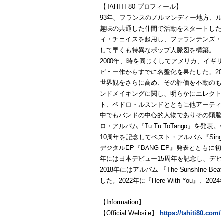
【TAHITI 80 プロフィール】
93年、フランスのノルマンディー地方、
趣味の共通した仲間で活動をスタートしたT
ィ・チェイスを起用し、ファウンテンズ
して早くも
2000年、時を同じくしてアメリカ、イ
ビュー作からすでに名盤化を果たした。2002年9
世界観をさらに高め、その評価を不動のものと
ンドメイキングに関し、明らかにエレクトロ
ト、ペドロ・ルスンドとともに他アーテ
中でもバンドの中心的人物でありその頭脳でも
ロ・アルバム『Tu Tu ToTango』を発表
10周年を記念してベスト・アルバム『Singles Cl
デジタルEP『BANG EP』発表とともに初となる
年には日本デビュー15周年を記念し、デビ
2018年にはアルバム 『The Sunsh!ne B
した。2022年に『Here With You
【Information】
【Official Website】
https://tahiti80.com/