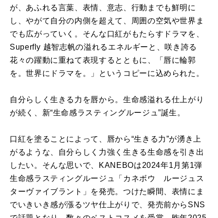
が、あふれる言葉、表情、意志、行動までも鮮明に
し、やがて自分の内側を超えて、周囲の空気や世界ま
でも広がっていく。そんな口紅がもたらすドラマを、
Superfly 越智志帆の溢れるエネルギーと、咲き誇る
花々の躍動に重ねて表現するとともに、「唇に輪郭
を。世界にドラマを。」というコピーに込められた。
自分らしく生きる力を唇から。生命感溢れる仕上がり
が続く、新“生命感ラスティングルージュ”誕生。
口紅を塗ることによって、唇から“生きる力”が湧き上
がるような、自分らしく力強く生きる生命感を引き出
したい。そんな思いで、KANEBOは2024年1月第1弾
生命感ラスティングルージュ「カネボウ ルージュス
ターヴァイブラント」を発売。つけた瞬間、表情にま
でいきいき感が漲るツヤ仕上がりで、発売前からSNS
で話題となり、数々のベストコスメを受賞。昨年2025