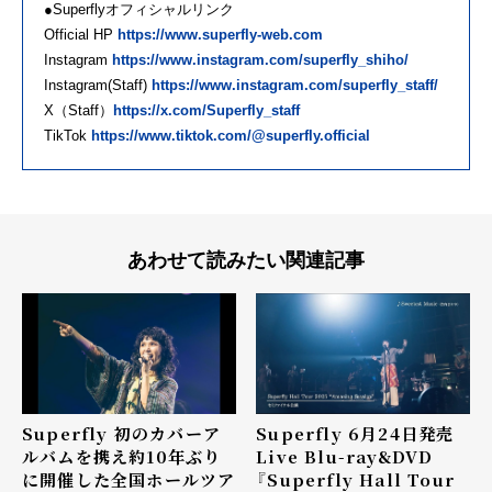
●Superflyオフィシャルリンク
Official HP
https://www.superfly-web.com
Instagram
https://www.instagram.com/superfly_shiho/
Instagram(Staff)
https://www.instagram.com/superfly_staff/
X（Staff）
https://x.com/Superfly_staff
TikTok
https://www.tiktok.com/@superfly.official
あわせて読みたい関連記事
Superfly 初のカバーア
Superfly 6月24日発売
ルバムを携え約10年ぶり
Live Blu-ray&DVD
に開催した全国ホールツア
『Superfly Hall Tour