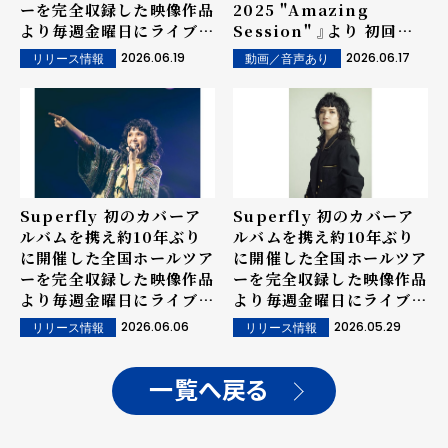
ーを完全収録した映像作品
2025 "Amazing
より毎週金曜日にライブ音
Session" 』より 初回限
源を先行配信！ラスト第11
定盤DISC２ダイジェスト
2026.06.19
2026.06.17
リリース情報
動画／音声あり
弾は、SUPER BEAVERの
映像公開！ セミファイナル
名曲「人として」カバー！！
公演「Sweetest Music」
と 2.3万人を魅了した大阪
フリーライブの貴重映像を
完全収録！！
Superfly 初のカバーア
Superfly 初のカバーア
ルバムを携え約10年ぶり
ルバムを携え約10年ぶり
に開催した全国ホールツア
に開催した全国ホールツア
ーを完全収録した映像作品
ーを完全収録した映像作品
より毎週金曜日にライブ音
より毎週金曜日にライブ音
源を先行配信！第９弾は、
源を先行配信！ 第８弾は、
2026.06.06
2026.05.29
リリース情報
リリース情報
嵐の名曲「果てない空」カ
スピッツの名曲「楓」カバ
バー！！
ー！！
一覧へ戻る