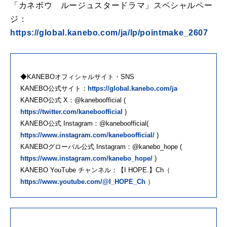
「カネボウ ルージュスタードラマ」スペシャルペー
ジ：
https://global.kanebo.com/ja/lp/pointmake_2607
◆KANEBOオフィシャルサイト・SNS
KANEBO公式サイト：
https://global.kanebo.com/ja
KANEBO公式 X：@kaneboofficial (
https://twitter.com/kaneboofficial
)
KANEBO公式 Instagram：@kaneboofficial(
https://www.instagram.com/kaneboofficial/
)
KANEBOグローバル公式 Instagram：@kanebo_hope (
https://www.instagram.com/kanebo_hope/
)
KANEBO YouTube チャンネル：【I HOPE.】Ch（
https://www.youtube.com/@I_HOPE_Ch
）