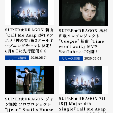
SUPER★DRAGON 新曲
SUPER★DRAGON 松村
「Call Me Asap」がTVア
和哉ソロプロジェクト
ニメ『神の雫』第2クールオ
"Cuegee" 新曲 「Time
ープニングテーマに決定！
won't wait.」 MVを
6月8日に先行配信リリー
YouTubeにて公開!!!
ス！
2026.05.21
リリース情報
2026.05.09
リリース情報
SUPER★DRAGON 7月
SUPER★DRAGON ジャ
15日 Major 6th
ン海渡 ソロプロジェクト
Single『Call Me Asap
"jjean" Snail's House