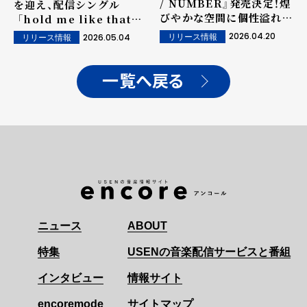
/ NUMBER』発売決定！煌
を迎え、配信シングル
びやかな空間に個性溢れる
「hold me like that
9人が佇む、シックなアー
(Snail's House
2026.04.20
2026.05.04
リリース情報
リリース情報
ティスト写真も公開！
Remix)」 リリース！
一覧へ戻る
ニュース
ABOUT
特集
USENの音楽配信サービスと番組
インタビュー
情報サイト
encoremode
サイトマップ