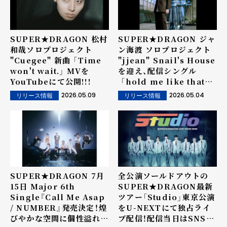
SUPER★DRAGON 松村
SUPER★DRAGON ジャ
和哉ソロプロジェクト
ン海渡 ソロプロジェクト
"Cuegee" 新曲 「Time
"jjean" Snail's House
won't wait.」 MVを
を迎え、配信シングル
YouTubeにて公開!!!
「hold me like that
(Snail's House
2026.05.09
2026.05.04
リリース情報
リリース情報
Remix)」 リリース！
SUPER★DRAGON 7月
全公演ソールドアウトの
15日 Major 6th
SUPER★DRAGON最新
Single『Call Me Asap
ツアー「Studio」東京公演
/ NUMBER』発売決定！煌
をU-NEXTにて独占ライ
びやかな空間に個性溢れる
ブ配信！配信当日はSNSで