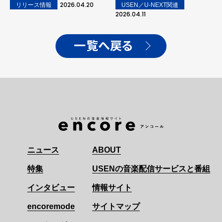
9人が佇む、シックなアー
ウォッチパーティ開催！
2026.04.20
USEN／U-NEXT関連
リリース情報
ティスト写真も公開！
2026.04.11
一覧へ戻る
ニュース
ABOUT
特集
USENの音楽配信サービスと番組
インタビュー
情報サイト
encoremode
サイトマップ