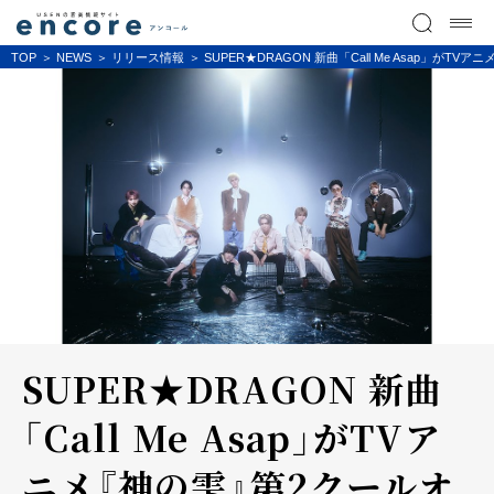
TOP
NEWS
リリース情報
SUPER★DRAGON 新曲「Call Me Asap
SUPER★DRAGON 新曲
「Call Me Asap」がTVア
ニメ『神の雫』第2クールオ