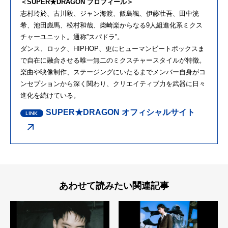
＜SUPER★DRAGON プロフィール＞
志村玲於、古川毅、ジャン海渡、飯島颯、伊藤壮吾、田中洸
希、池田彪馬、松村和哉、柴崎楽からなる9人組進化系ミクス
チャーユニット。通称”スパドラ”。
ダンス、ロック、HIPHOP、更にヒューマンビートボックスま
で自在に融合させる唯一無二のミクスチャースタイルが特徴。
楽曲や映像制作、ステージングにいたるまでメンバー自身がコ
ンセプションから深く関わり、クリエイティブ力を武器に日々
進化を続けている。
SUPER★DRAGON オフィシャルサイト
あわせて読みたい関連記事