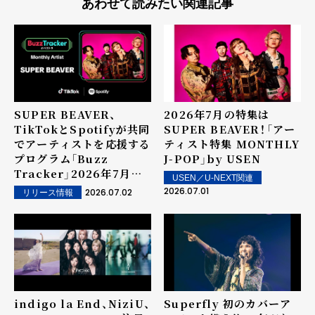
あわせて読みたい関連記事
SUPER BEAVER、
2026年7月の特集は
TikTokとSpotifyが共同
SUPER BEAVER！――「アー
でアーティストを応援する
ティスト特集 MONTHLY
プログラム「Buzz
J-POP」by USEN
Tracker」2026年7月度
USEN／U-NEXT関連
Monthly Artistに決
2026.07.01
2026.07.02
リリース情報
定！！
indigo la End、NiziU、
Superfly 初のカバーア