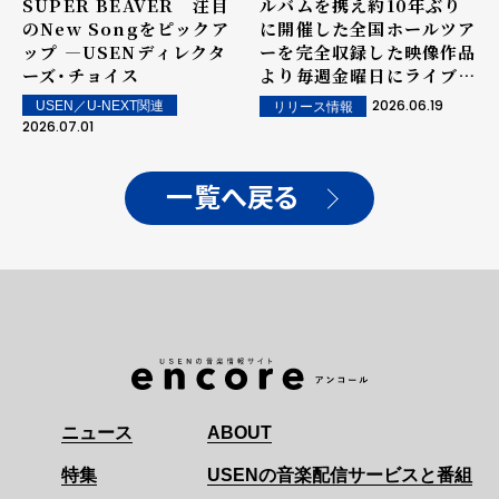
SUPER BEAVER 注目
ルバムを携え約10年ぶり
のNew Songをピックア
に開催した全国ホールツア
ップ ―USENディレクタ
ーを完全収録した映像作品
ーズ・チョイス
より毎週金曜日にライブ音
源を先行配信！ラスト第11
2026.06.19
USEN／U-NEXT関連
リリース情報
弾は、SUPER BEAVERの
2026.07.01
名曲「人として」カバー！！
一覧へ戻る
ニュース
ABOUT
特集
USENの音楽配信サービスと番組