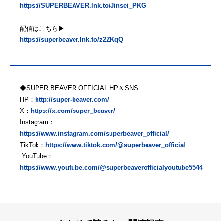
https://SUPERBEAVER.lnk.to/Jinsei_PKG
配信はこちら▶
https://superbeaver.lnk.to/z2ZKqQ
◆SUPER BEAVER OFFICIAL HP＆SNS
HP：
http://super-beaver.com/
X：
https://x.com/super_beaver/
Instagram：
https://www.instagram.com/superbeaver_official/
TikTok：
https://www.tiktok.com/@superbeaver_official
YouTube：
https://www.youtube.com/@superbeaverofficialyoutube5544