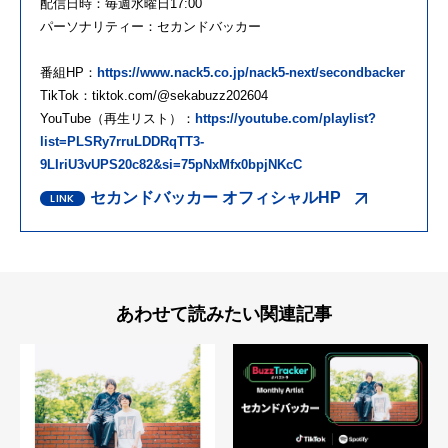
配信日時：毎週水曜日17:00
パーソナリティー：セカンドバッカー
番組HP：
https://www.nack5.co.jp/nack5-next/secondbacker
TikTok：tiktok.com/@sekabuzz202604
YouTube（再生リスト）：
https://youtube.com/playlist?
list=PLSRy7rruLDDRqTT3-
9LIriU3vUPS20c82&si=75pNxMfx0bpjNKcC
セカンドバッカー オフィシャルHP
あわせて読みたい関連記事