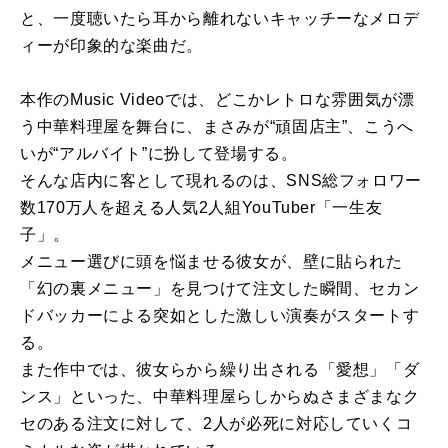
と、一度聴いたら耳から離れないキャッチーなメロデ
ィーが印象的な楽曲だ。
本作のMusic Videoでは、どこかレトロな雰囲気が漂
う中華料理屋を舞台に、まさみが“頑固店主”、こうへ
いが“アルバイト”に扮して登場する。
そんな店内に客として現れるのは、SNS総フォロワー
数170万人を超える人気2人組YouTuber「一生友
子」。
メニュー選びに頭を悩ませる彼女が、壁に貼られた
「幻の裏メニュー」を見つけて注文した瞬間、セカン
ドバッカーによる突如とした激しい演奏がスタートす
る。
また作中では、彼女らから繰り出される「愛想」「ダ
ンス」といった、中華料理屋らしからぬさまざまなク
セのある注文に対して、2人が必死に対応していくコ