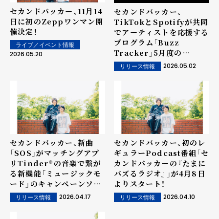
セカンドバッカー、11月14
セカンドバッカー、
日に初のZeppワンマン開
TikTokとSpotifyが共同
催決定！
でアーティストを応援する
プログラム「Buzz
ライブ／イベント情報
Tracker」5月度の
2026.05.20
Monthly Artistに決定！
2026.05.02
リリース情報
セカンドバッカー、新曲
セカンドバッカー、初のレ
「SOS」がマッチングアプ
ギュラーPodcast番組「セ
リTinder®の音楽で繋が
カンドバッカーの『たまに
る新機能「ミュージックモ
バズるラジオ』」が4月8日
ード」のキャンペーンソン
よりスタート！
グに決定！
2026.04.17
2026.04.10
リリース情報
リリース情報