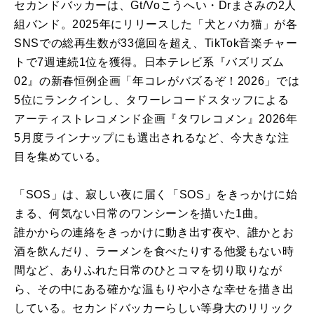
セカンドバッカーは、Gt/Voこうへい・Drまさみの2人
組バンド。2025年にリリースした「犬とバカ猫」が各
SNSでの総再生数が33億回を超え、TikTok音楽チャー
トで7週連続1位を獲得。日本テレビ系『バズリズム
02』の新春恒例企画「年コレがバズるぞ！2026」では
5位にランクインし、タワーレコードスタッフによる
アーティストレコメンド企画『タワレコメン』2026年
5月度ラインナップにも選出されるなど、今大きな注
目を集めている。
「SOS」は、寂しい夜に届く「SOS」をきっかけに始
まる、何気ない日常のワンシーンを描いた1曲。
誰かからの連絡をきっかけに動き出す夜や、誰かとお
酒を飲んだり、ラーメンを食べたりする他愛もない時
間など、ありふれた日常のひとコマを切り取りなが
ら、その中にある確かな温もりや小さな幸せを描き出
している。セカンドバッカーらしい等身大のリリック