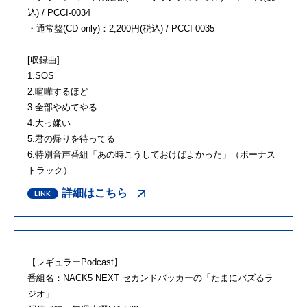
込) / PCCI-0034
・通常盤(CD only)：2,200円(税込) / PCCI-0035
[収録曲]
1.SOS
2.喧嘩するほど
3.全部やめてやる
4.大っ嫌い
5.君の帰りを待ってる
6.特別音声番組「あの時こうしておけばよかった」（ボーナス
トラック）
詳細はこちら
【レギュラーPodcast】
番組名：NACK5 NEXT セカンドバッカーの「たまにバズるラ
ジオ」