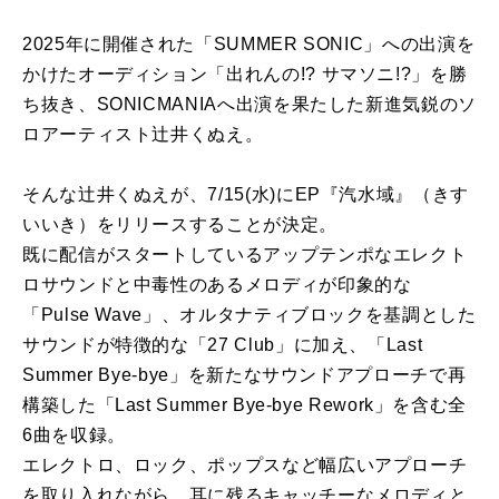
2025年に開催された「SUMMER SONIC」への出演を
かけたオーディション「出れんの!? サマソニ!?」を勝
ち抜き、SONICMANIAへ出演を果たした新進気鋭のソ
ロアーティスト辻井くぬえ。
そんな辻井くぬえが、7/15(水)にEP『汽水域』（きす
いいき）をリリースすることが決定。
既に配信がスタートしているアップテンポなエレクト
ロサウンドと中毒性のあるメロディが印象的な
「Pulse Wave」、オルタナティブロックを基調とした
サウンドが特徴的な「27 Club」に加え、「Last
Summer Bye-bye」を新たなサウンドアプローチで再
構築した「Last Summer Bye-bye Rework」を含む全
6曲を収録。
エレクトロ、ロック、ポップスなど幅広いアプローチ
を取り入れながら、耳に残るキャッチーなメロディと