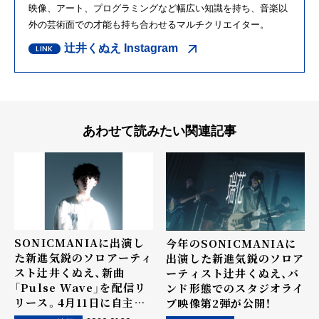
映像、アート、プログラミングなど幅広い知識を持ち、音楽以
外の芸術面での才能も持ち合わせるマルチクリエイター。
辻井くぬえ Instagram
あわせて読みたい関連記事
SONICMANIAに出演し
今年のSONICMANIAに
た新進気鋭のソロアーティ
出演した新進気鋭のソロア
スト辻井くぬえ、新曲
ーティスト辻井くぬえ、バ
「Pulse Wave」を配信リ
ンド形態でのスタジオライ
リース。4月11日に自主企
ブ映像第2弾が公開！
画『遷移帯』の開催も決定