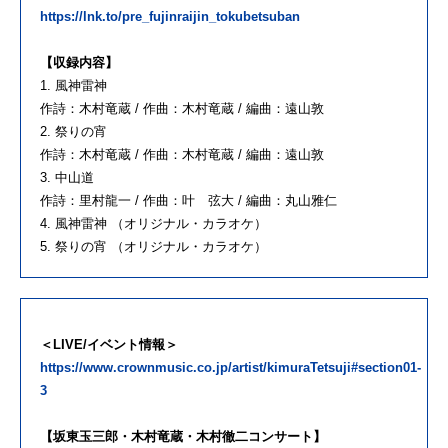
https://lnk.to/pre_fujinraijin_tokubetsuban
【収録内容】
1. 風神雷神
作詩：木村竜蔵 / 作曲：木村竜蔵 / 編曲：遠山敦
2. 祭りの宵
作詩：木村竜蔵 / 作曲：木村竜蔵 / 編曲：遠山敦
3. 中山道
作詩：里村龍一 / 作曲：叶 弦大 / 編曲：丸山雅仁
4. 風神雷神 （オリジナル・カラオケ）
5. 祭りの宵 （オリジナル・カラオケ）
＜LIVE/イベント情報＞
https://www.crownmusic.co.jp/artist/kimuraTetsuji#section01-
3
【坂東玉三郎・木村竜蔵・木村徹二コンサート】