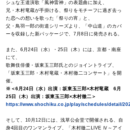
シュな王道演歌「風神雷神」の表題曲に加え、
兄・木村竜蔵が手掛ける、祭りをモチーフに過ぎ去っ
た恋への想いを歌った「祭りの宵」と、
父・鳥羽一郎の街道シリーズより、「中山道」のカバ
ーを収録した新パッケージで、7月8日に発売される。
また、6月24日（水）・25日（木）には、京都・南座
にて、
歌舞伎俳優・坂東玉三郎氏とのジョイントライブ、
「坂東玉三郎・木村竜蔵・木村徹二コンサート」を開
催。
※＜6月24日（水）出演：坂東玉三郎×木村竜蔵 6月
25日（木）出演：坂東玉三郎×木村徹二＞
https://www.shochiku.co.jp/play/schedules/detail/20
そして、10月12日には、浅草公会堂で開催される、自
身4回目のワンマンライブ、「木村徹二LIVE Ⅳ～アイ