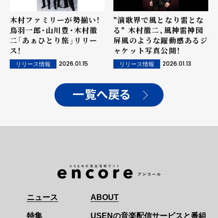
木村ファミリーが勢揃い！
"演歌界で風となり雷とな
鳥羽一郎・山川豊・木村徹
る" 木村徹二、風神雷神図
二「あぁひとり旅」リリー
屏風のような躍動感あるジ
ス！
ャケット写真公開！
2026.01.15
2026.01.13
リリース情報
リリース情報
一覧へ戻る
ニュース
ABOUT
特集
USENの音楽配信サービスと番組