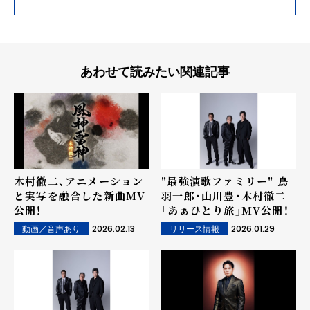
あわせて読みたい関連記事
木村徹二、アニメーション
"最強演歌ファミリー" 鳥
と実写を融合した新曲MV
羽一郎・山川豊・木村徹二
公開！
「あぁひとり旅」MV公開！
2026.02.13
2026.01.29
動画／音声あり
リリース情報