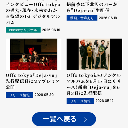
インタビュー――Offo tokyo
信前夜に下北沢のバーか
の過去・現在・未来がわか
ら"Deja-vu"生配信
る待望の1st デジタルアル
2026.06.18
動画／音声あり
バム
2026.06.19
encoreオリジナル
Offo tokyo「Deja-vu」
Offo tokyo初のデジタル
先行配信日にMVプレミア
アルバムを6月17日にリリ
公開
ース！新曲「Deja-vu」を6
月3日に先行配信
2026.05.30
リリース情報
2026.05.12
リリース情報
一覧へ戻る