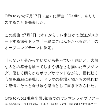
Offo tokyoが7月17日（金）に新曲「Darlin’」をリリー
スすることを発表した。
この楽曲は7月2日（木）からテレ東ほかで放送がスタ
ートする深夜ドラマ「一緒にごはんをたべるだけ」の
オープニングテーマに決定。
叶わないと分かっていながら募っていく想いと、大切
な人との幸せを願ってしまう切なさを描いたラブソン
グ。優しく朗らかなポップサウンドながら、揺れ動く
心情を繊細に表現し、ドラマの登場人物たちの揺れ動
く感情にそっと寄り添う楽曲として書き下ろされた。
Offo tokyoは現在全国5都市でのワンマンライブツアー
を開催中。7月18日（土）渋谷・CLUB QUATTROに