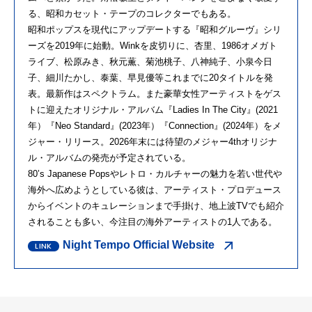
る、昭和カセット・テープのコレクターでもある。
昭和ポップスを現代にアップデートする『昭和グルーヴ』シリ
ーズを2019年に始動。Winkを皮切りに、杏里、1986オメガト
ライブ、松原みき、秋元薫、菊池桃子、八神純子、小泉今日
子、細川たかし、泰葉、早見優等これまでに20タイトルを発
表。最新作はスペクトラム。また豪華女性アーティストをゲス
トに迎えたオリジナル・アルバム『Ladies In The City』(2021
年）『Neo Standard』(2023年）『Connection』(2024年）をメ
ジャー・リリース。2026年末には待望のメジャー4thオリジナ
ル・アルバムの発売が予定されている。
80’s Japanese Popsやレトロ・カルチャーの魅力を若い世代や
海外へ広めようとしている彼は、アーティスト・プロデュース
からイベントのキュレーションまで手掛け、地上波TVでも紹介
されることも多い、今注目の海外アーティストの1人である。
Night Tempo Official Website