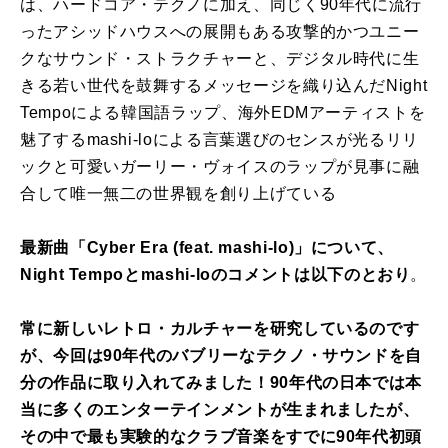
は、ハードコア・テクノに加え、同じく90年代に流行
ったアシッドハウスへの展開もある攻撃的かつユニー
クなサウンド・ストラクチャーと、デジタル時代に生
きる若い世代を鼓舞するメッセージを織り込んだNight
Tempoによる韓国語ラップ、海外EDMアーティストを
魅了するmashi-loによる言葉選びのセンスが光るリリ
ックと可愛いガーリー・ヴォイスのラップが見事に融
合して唯一無二の世界観を創り上げている
最新曲「Cyber Era (feat. mashi-lo)」について、
Night Tempoとmashi-loのコメントは以下のとおり
。
常に新しいレトロ・カルチャーを研究しているのです
が、今回は90年代のバブリーなテクノ・サウンドを自
分の作品に取り入れてみました！90年代の日本では本
当に多くのエンターテインメントが生まれましたが、
その中で最も実験的なクラブ音楽をすでに90年代初頭