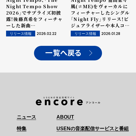
Night Tempo Show
風(≠ME)をヴォーカルに
2026」でサプライズ初披
フィーチャーしたシングル
露！後藤真希をフィーチャ
「Night Fly」リリース！ビ
ーした新曲
ジュアライザーや本人コメ
「Masterplan」を3/4に
ントも到着！
2026.02.22
2026.01.28
リリース情報
リリース情報
リリース決定！
一覧へ戻る
ニュース
ABOUT
特集
USENの音楽配信サービスと番組