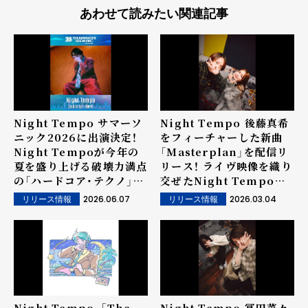
あわせて読みたい関連記事
Night Tempo サマーソ
Night Tempo 後藤真希
ニック2026に出演決定！
をフィーチャーした新曲
Night Tempoが今年の
「Masterplan」を配信リ
夏を盛り上げる破壊力満点
リース！ ライヴ映像を織り
の「ハードコア・テクノ」ナ
交ぜたNight Tempoエ
ンバー「Cyber Era
ディットのMVも3月4日
2026.06.07
2026.03.04
リリース情報
リリース情報
(feat. mashi-lo)」を
20時にプレミア公開！
6/10に配信！
『70号室の住人LIVE!!!!』
での共演も決定！
Night Tempo、「The
Night Tempo 冨田菜々