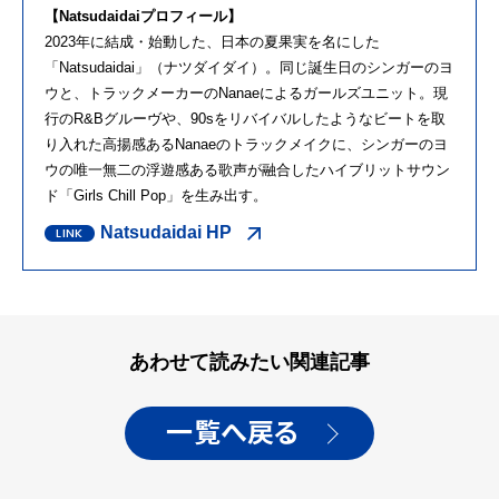
【Natsudaidaiプロフィール】
2023年に結成・始動した、日本の夏果実を名にした
「Natsudaidai」（ナツダイダイ）。同じ誕生日のシンガーのヨ
ウと、トラックメーカーのNanaeによるガールズユニット。現
行のR&Bグルーヴや、90sをリバイバルしたようなビートを取
り入れた高揚感あるNanaeのトラックメイクに、シンガーのヨ
ウの唯一無二の浮遊感ある歌声が融合したハイブリットサウン
ド「Girls Chill Pop」を生み出す。
Natsudaidai HP
あわせて読みたい関連記事
一覧へ戻る