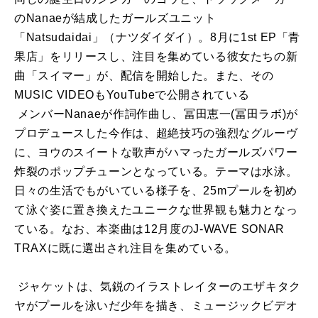
のNanaeが結成したガールズユニット
「Natsudaidai」（ナツダイダイ）。8月に1st EP「青
果店」をリリースし、注目を集めている彼女たちの新
曲「スイマー」が、配信を開始した。また、その
MUSIC VIDEOもYouTubeで公開されている
メンバーNanaeが作詞作曲し、冨田恵一(冨田ラボ)が
プロデュースした今作は、超絶技巧の強烈なグルーヴ
に、ヨウのスイートな歌声がハマったガールズパワー
炸裂のポップチューンとなっている。テーマは水泳。
日々の生活でもがいている様子を、25mプールを初め
て泳ぐ姿に置き換えたユニークな世界観も魅力となっ
ている。なお、本楽曲は12月度のJ-WAVE SONAR
TRAXに既に選出され注目を集めている。
ジャケットは、気鋭のイラストレイターのエザキタク
ヤがプールを泳いだ少年を描き、ミュージックビデオ