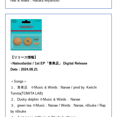
Hair & Make：Haruka Miyamoto
【リリース情報】
○Natsudaidai / 1st EP「青果店」 Digital Release
Date：2024.08.21
＜Songs＞
１、青果店 ※Music & Words : Nanae / prod by. Keiichi
Tomita(TOMITA LAB)
２、Dusky dolphin ※Music & Words : Nanae
３、green tea ※Music : Nanae / Words : Nanae, n0suke / Rap
by n0suke