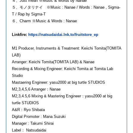
４、Just mean ※Music & Words by Nanae
５、モノタリナイ ※Music : Nanae / Words : Nanae , Sigma-
T / Rap by Sigma-T
６、Charm ※Music & Words : Nanae
Linkfire:
https://natsudaidai.lnk.to/fruitstore_ep
M1 Producer, Instruments & Treatment: Keiichi Tomita(TOMITA
LAB)
Arranger: Keiichi Tomita(TOMITA LAB) & Nanae
Recording & Mixing Engineer: Keiichi Tomita at Tomita Lab
Studio
Mastaering Engineer: yasu2000 at big turtle STUDIOS
M2,3,4,5,6 Arranger：Nanae
M2,3,4.5,6 Mixing & Mastering Engineer：yasu2000 at big
turtle STUDIOS
A&R：Ryo Shibata
Digital Promoter : Mana Suzuki
Manager : Takumi Shirai
Label： Natsudaidai