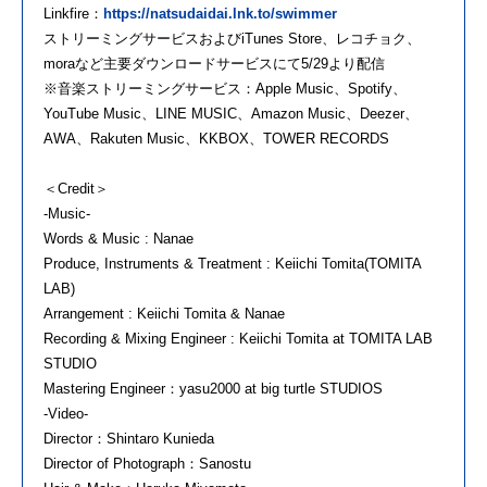
Linkfire：
https://natsudaidai.lnk.to/swimmer
ストリーミングサービスおよびiTunes Store、レコチョク、
moraなど主要ダウンロードサービスにて5/29より配信
※音楽ストリーミングサービス：Apple Music、Spotify、
YouTube Music、LINE MUSIC、Amazon Music、Deezer、
AWA、Rakuten Music、KKBOX、TOWER RECORDS
＜Credit＞
-Music-
Words & Music : Nanae
Produce, Instruments & Treatment : Keiichi Tomita(TOMITA
LAB)
Arrangement : Keiichi Tomita & Nanae
Recording & Mixing Engineer : Keiichi Tomita at TOMITA LAB
STUDIO
Mastering Engineer：yasu2000 at big turtle STUDIOS
-Video-
Director：Shintaro Kunieda
Director of Photograph：Sanostu