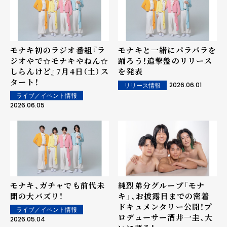
モナキ初のラジオ番組『ラ
モナキと一緒にパラパラを
ジオやで☆モナキやねん☆
踊ろう！追撃盤のリリース
しらんけど』7月4日（土）ス
を発表
タート！
2026.06.01
リリース情報
ライブ／イベント情報
2026.06.05
モナキ、ガチャでも前代未
純烈弟分グループ「モナ
聞の大バズリ！
キ」、お披露目までの密着
ドキュメンタリー公開！プ
ライブ／イベント情報
ロデューサー酒井一圭、大
2026.05.04