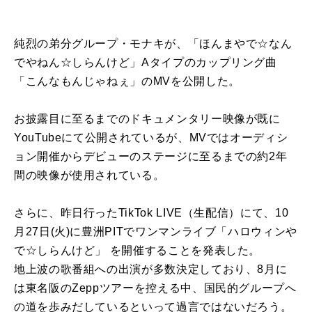
純烈の弟分グループ・モナキが、「ほんまやで☆なん
でやねん☆
しらんけど」Aタイプのカップリング曲
「こんなもんじゃねぇ」
のMVを公開した。
お披露目に至るまでのドキュメンタリー映像が既に
YouTube
にて公開されているが、MVではオーディシ
ョン開催からデビューのステージに至るまでの
約2年
間の映像が使用されている。
さらに、昨日
行ったTikTok LIVE（生配信）にて
、10
月27日(火)
に豊洲PITでワンマンライブ「ハロウィンや
で☆しらんけど」 を開催することを発表した。
地上波の歌番組への出演が多数決定しており、
8月に
は東名阪のZeppツアーを控える中、
国民的グループへ
の道を歩みだしているといって過言ではないだろ
う。