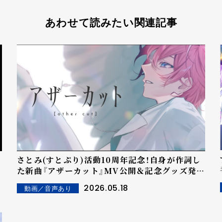
あわせて読みたい関連記事
さとみ(すとぷり)活動10周年記念！自身が作詞し
た新曲『アザーカット』MV公開＆記念グッズ発
売！― 自身が作詞を手掛けた節目の一曲と、特別
2026.05.18
動画／音声あり
な"リング"を含む記念グッズ ―