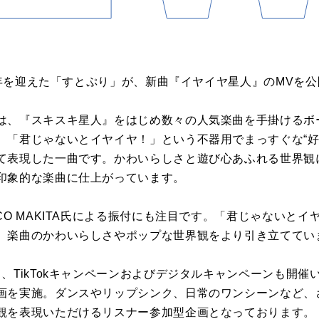
0周年を迎えた「すとぷり」が、新曲『イヤイヤ星人』のMVを
は、『スキスキ星人』をはじめ数々の人気楽曲を手掛けるボ
。「君じゃないとイヤイヤ！」という不器用でまっすぐな“好
て表現した一曲です。かわいらしさと遊び心あふれる世界観
印象的な楽曲に仕上がっています。
CO MAKITA氏による振付にも注目です。「君じゃないと
、楽曲のかわいらしさやポップな世界観をより引き立ててい
、TikTokキャンペーンおよびデジタルキャンペーンも開催いた
画を実施。ダンスやリップシンク、日常のワンシーンなど、
観を表現いただけるリスナー参加型企画となっております。