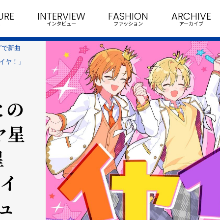
URE
INTERVIEW
FASHION
ARCHIVE
インタビュー
ファッション
アーカイブ
グで新曲
イヤ！」
との
ヤ星
星
とイ
ュ