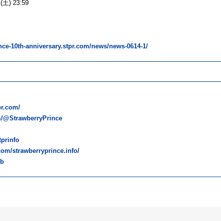
) 23:59
ince-10th-anniversary.stpr.com/news/news-0614-1/
pr.com/
m/@StrawberryPrince
tprinfo
om/strawberryprince.info/
db