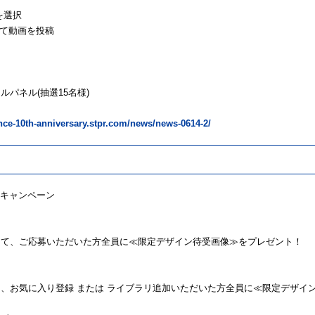
を選択
けて動画を投稿
パネル(抽選15名様)
ince-10th-anniversary.stpr.com/news/news-0614-2/
ルキャンペーン
して、ご応募いただいた方全員に≪限定デザイン待受画像≫をプレゼント！
、お気に入り登録 または ライブラリ追加いただいた方全員に≪限定デザイ