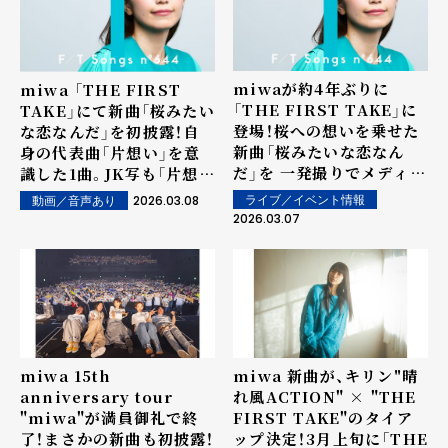
miwaが約4年ぶりに
miwa 「THE FIRST
「THE FIRST TAKE」に
TAKE」にて新曲「桜みたい
登場！桜への想いを乗せた
な恋なんだ」を初披露！自
新曲「桜みたいな恋なん
身の代表曲「片想い」を意
だ」を 一発撮りでメディア
識した1曲。JK写も「片想
初パフォーマンス！
い」とリンクしたものに！？
2026.03.08
ライブ／イベント情報
動画／音声あり
2026.03.07
miwa 15th
miwa 新曲が、キリン"晴
anniversary tour
れ風ACTION" × "THE
"miwa"が満員御礼で終
FIRST TAKE"のタイア
了！まさかの新曲も初披露！
ップ決定！3月上旬に「THE