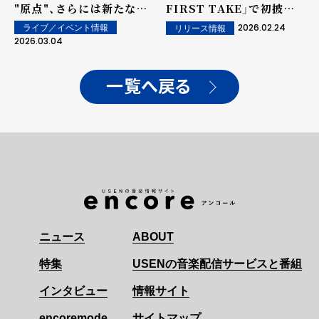
"原点"、さらには新たな覚
FIRST TAKE」で初披露！
悟と決意さえも感じれる一
自身の代表曲「片想い」を
2026.02.24
ライブ／イベント情報
リリース情報
夜。＜オフィシャルライブ
意識した1曲。
2026.03.04
レポート＞
一覧へ戻る
ニュース
ABOUT
特集
USENの音楽配信サービスと番組
インタビュー
情報サイト
encoremode
サイトマップ