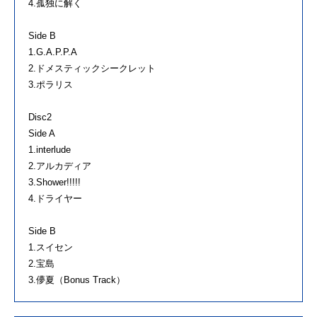
4.孤独に解く
Side B
1.G.A.P.P.A
2.ドメスティックシークレット
3.ポラリス
Disc2
Side A
1.interlude
2.アルカディア
3.Shower!!!!!
4.ドライヤー
Side B
1.スイセン
2.宝島
3.儚夏（Bonus Track）