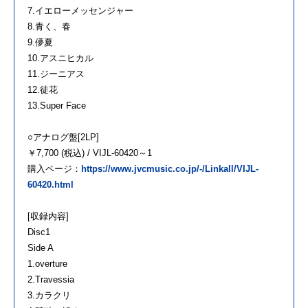
7.イエローメッセンジャー
8.青く、春
9.儚夏
10.アスニヒカル
11.ジーニアス
12.徒花
13.Super Face
○アナログ盤[2LP]
￥7,700 (税込) / VIJL-60420～1
購入ページ：
https://www.jvcmusic.co.jp/-/Linkall/VIJL-
60420.html
[収録内容]
Disc1
Side A
1.overture
2.Travessia
3.カラクリ