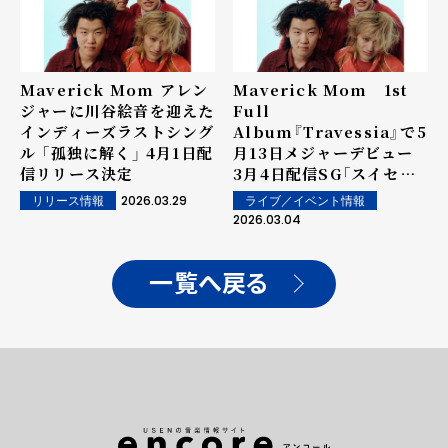
Maverick Mom アレン
Maverick Mom 1st
ジャーに川谷絵音を迎えた
Full
インディーズラストシング
Album『Travessia』で5
ル 「孤独に解く」 4月1日配
月13日メジャーデビュー
信リリース決定
3月4日配信SG「スイセン」
リリース 5月より初の全国
2026.03.29
ライブ／イベント情報
リリース情報
ツアー開催も決定
2026.03.04
一覧へ戻る