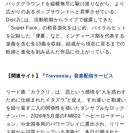
バックグラウンドを縦横無尽に駆け巡りながら、より
広がりのあるポップサウンドへと昇華させている。
Disc2には、活動初期からライブで披露してきた
「Super Face」の初音源化をはじめ、バイラルヒット
を記録した「儚夏」など、インディーズ期を代表する
楽曲を含む全13曲を収録。結成から現在に至るまでの
軌跡と進化を刻み込んだ作品に仕上がっている。
【関連サイト】
『Travessia』音楽配信サービス
リード曲「カラクリ」は、恋という感情を“人を惑わす
ために仕組まれたイタズラ”と捉え、すれ違いと勘違い
を繰り返す二人の関係性を描いたダンサブルなロック
ナンバー。2026年5月度のFM802「ヘビーローテーシ
ョン」や全国各局のパワープレイに選出され、リリー
ス前から話題となっている楽曲だ。本日公開された