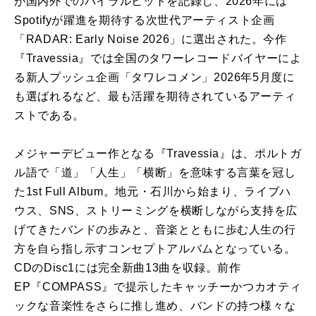
が国内外でのバイラルヒットを記録し、2026年には
Spotifyが躍進を期待する次世代アーティスト企画
「RADAR: Early Noise 2026」に選出された。今作
『Travessia』では全国のタワーレコードバイヤーによ
る新人プッシュ企画「タワレコメン」2026年5月度に
も選ばれるなど、最も活躍を期待されているアーティ
ストである。
メジャーデビュー作となる『Travessia』は、ポルトガ
ル語で「道」「人生」「横断」を意味する言葉を冠し
た1st Full Album。地元・石川から始まり、ライブハ
ウス、SNS、ストリーミングを横断しながら支持を広
げてきたバンドの歩みと、音楽とともに歩む人生の行
方を自ら指し示すコンセプトアルバムとなっている。
CDのDisc1には完全新曲13曲を収録。前作
EP『COMPASS』で提示したキャッチーかつカオティ
ックな音楽性をさらに推し進め、バンドの持つ様々な