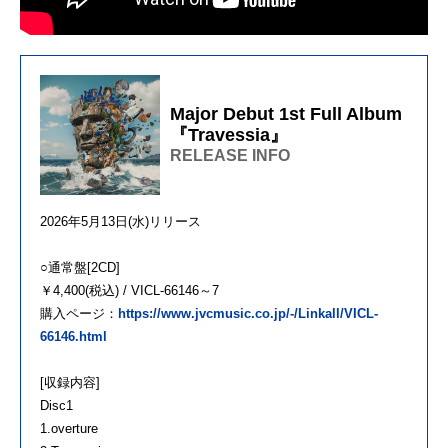
Major Debut 1st Full Album
『Travessia』
RELEASE INFO
2026年5月13日(水)リリース
○通常盤[2CD]
￥4,400(税込) / VICL-66146～7
購入ページ：
https://www.jvcmusic.co.jp/-/Linkall/VICL-
66146.html
[収録内容]
Disc1
1.overture