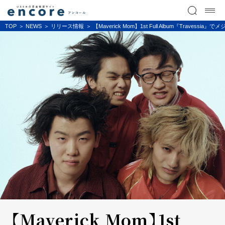
TOP
NEWS
リリース情報
【Maverick Mom】1st Full Album『Trave
【Maverick Mom】1st