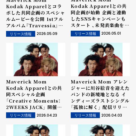
Kodak Apparelとの共
Kodak Apparelとコラ
同企画が始動 企画と連動
ボした共同企画のスペシャ
したSNSキャンペーンも
ルムービーを公開 1stフル
スタート 、未発表楽曲を使
アルバム『Travessia』収
用したティザー映像も公開
録曲「G.A.P.P.A」を使用
2026.05.01
2026.05.09
リリース情報
リリース情報
Maverick Mom
Maverick Mom アレン
Kodak Apparelとの共
ジャーに川谷絵音を迎えた
同スペシャル企画
バンドの新境地となる イ
「Creative Moments：
ンディーズラストシングル
2WEEKS JACK」 開催決
「孤独に解く」 配信リリー
定
ス&MV公開
2026.04.23
2026.04.03
リリース情報
リリース情報