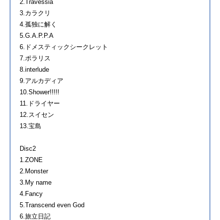
2.Travessia
3.カラクリ
4.孤独に解く
5.G.A.P.P.A
6.ドメスティックシークレット
7.ポラリス
8.interlude
9.アルカディア
10.Shower!!!!!
11.ドライヤー
12.スイセン
13.宝島
Disc2
1.ZONE
2.Monster
3.My name
4.Fancy
5.Transcend even God
6.旅立日記