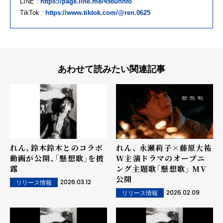
LINE :
https://page.line.me/498unnfo
TikTok :
https://www.tiktok.com/@ren.0625
あわせて読みたい関連記事
れん、鈴木鈴木とのコラボ
れん、 永瀬莉子×藤原大祐
動画が公開、「懸想歌」を披
W主演ドラマのオープニ
露
ング主題歌「懸想歌」 MV
公開
2026.03.12
リリース情報
2026.02.09
リリース情報