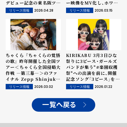
デビュー記念の東名阪ツア
ー映像をMV化し、ホワイ
ーも決定！
トデー公開！
2026.04.28
2026.03.15
リリース情報
リリース情報
ちゃくら 『ちゃくらの覚悟
KIRIKABU 3月3日ひな
の歌』 昨年開催した全国ツ
祭りに3ピース・ガールズ
アー＜ちゃくら全国侵略大
バンドが集う"#楽園収穫
作戦 ―第三幕―＞のファ
祭"への出演を前に、開催
イナル Zepp Shinjuku
記念ソング「3ピース」をリ
で初披露した『ガールズバ
リース！
2026.03.02
2026.01.22
リリース情報
リリース情報
ンドは死なない』のライブ
映像を公開！
一覧へ戻る