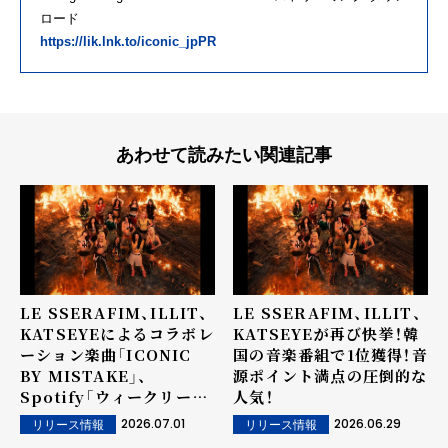
ロード
https://lik.lnk.to/iconic_jpPR
あわせて読みたい関連記事
LE SSERAFIM、ILLIT、
LE SSERAFIM、ILLIT、
KATSEYEによるコラボレ
KATSEYEが再び快挙！韓
ーション楽曲「ICONIC
国の音楽番組で1位獲得！音
BY MISTAKE」、
源ポイント満点の圧倒的な
Spotify「ウィークリート
人気！
ップソング グローバル」21
2026.07.01
2026.06.29
リリース情報
リリース情報
位！さらに順位を上げ2週