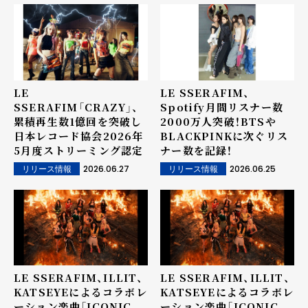
連続チャートイン！
LE
LE SSERAFIM、
SSERAFIM「CRAZY」、
Spotify月間リスナー数
累積再生数1億回を突破し
2000万人突破！BTSや
日本レコード協会2026年
BLACKPINKに次ぐリス
5月度ストリーミング認定
ナー数を記録！
2026.06.27
2026.06.25
リリース情報
リリース情報
LE SSERAFIM、ILLIT、
LE SSERAFIM、ILLIT、
KATSEYEによるコラボレ
KATSEYEによるコラボレ
ーション楽曲「ICONIC
ーション楽曲「ICONIC