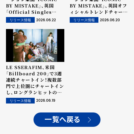
BY MISTAKE」、英国
BY MISTAKE」、英国オフ
「Official Singles
ィシャルトレンドチャート
Chart Top 100」で22
で3位に浮上！グローバル
2026.06.22
2026.06.20
リリース情報
リリース情報
位！圧倒的なグローバル人
人気急上昇！
気を証明！
LE SSERAFIM、米国
「Billboard 200」で3週
連続チャートイン！複数部
門で上位圏にチャートイン
し、ロングランヒットの人
気を証明！
2026.06.19
リリース情報
一覧へ戻る