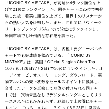
「ICONIC BY MISTAKE」が前週比4ランク順位を上
げて21位にランクインした。同チャートに25位で初登
場した後、着実に順位を上げて、世界中のリスナーか
らの熱い人気を証明した。また、同期間に『ウィーク
リートップソング USA』では32位にランクインし、
米国市場でも圧倒的な存在感を誇った。
「ICONIC BY MISTAKE」は、各種主要グローバルチ
ャートでも好成績を収めている。「ICONIC BY
MISTAKE」は、英国「Official Singles Chart Top
100」(6月26日?7月2日) で36位にランクインした。オ
ーディオ・ビデオストリーミング、ダウンロード、実
物アルバムの売上枚数をセールスポイントに換算し、
合算したデータを反映して順位が付けられる同チャー
トでは、実物音盤なしでデジタルシングルとしてリリ
ースされたにもかかわらず、継続して上位圏にチャー
トインしている。さらに、先立って6月23日に発表さ