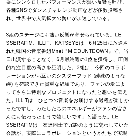
璧にシンクロしたパフォーマンスが熱い反響を呼び、
各種SNSでダンスチャレンジ動画などが多数投稿さ
れ、世界中で人気拡大の勢いが加速している。
3組のステージにも熱い反響が寄せられている。LE
SSERAFIM、ILLIT、KATSEYEは、6月25日に放送さ
れた韓国の音楽番組Mnet『M COUNTDOWN』で、当
日出演することなく、6月最終週の1位を獲得し、圧倒
的な注目度の高さを証明した。3組は、今回のコラボ
レーションがお互いのシスターフッド (姉妹のような
絆) を確認できた貴重な経験であり、ファンの愛によ
ってさらに特別なプロジェクトになったと想いを伝え
た。ILLITは「ひとつの音楽をお届けする過程が楽しか
ったですし、わたしたちのエネルギーがファンの皆さ
んにも伝わったようで嬉しいです」と語った。LE
SSERAFIMは「友達同士で冗談のように交わしていた
会話が、実際にコラボレーションというかたちで実現