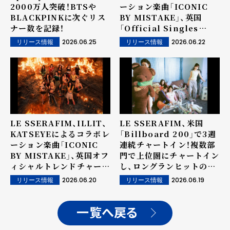
2000万人突破！BTSや
ーション楽曲「ICONIC
BLACKPINKに次ぐリス
BY MISTAKE」、英国
ナー数を記録！
「Official Singles
Chart Top 100」で22
2026.06.25
2026.06.22
リリース情報
リリース情報
位！圧倒的なグローバル人
気を証明！
LE SSERAFIM、ILLIT、
LE SSERAFIM、米国
KATSEYEによるコラボレ
「Billboard 200」で3週
ーション楽曲「ICONIC
連続チャートイン！複数部
BY MISTAKE」、英国オフ
門で上位圏にチャートイン
ィシャルトレンドチャート
し、ロングランヒットの人
で3位に浮上！グローバル
気を証明！
2026.06.20
2026.06.19
リリース情報
リリース情報
人気急上昇！
一覧へ戻る