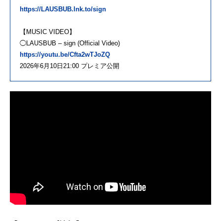
https://LAUSBUB.lnk.to/sign
【MUSIC VIDEO】
◯LAUSBUB – sign (Official Video)
https://youtu.be/Cfta2wTJoZQ
2026年6月10日21:00 プレミア公開