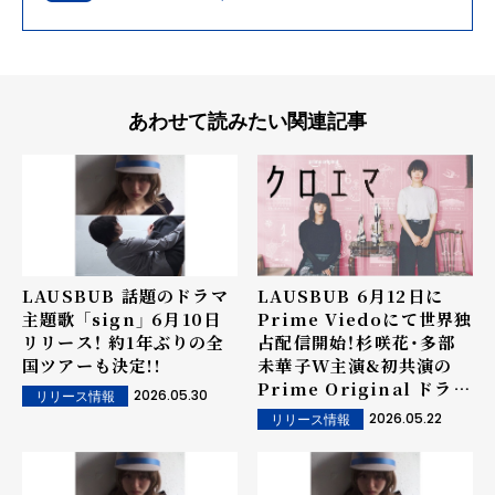
あわせて読みたい関連記事
LAUSBUB 話題のドラマ
LAUSBUB 6月12日に
主題歌 「sign」 6月10日
Prime Viedoにて世界独
リリース！ 約1年ぶりの全
占配信開始！杉咲花・多部
国ツアーも決定!!
未華子W主演&初共演の
Prime Original ドラマ
2026.05.30
リリース情報
シリーズ『クロエマ』書き
2026.05.22
リリース情報
下ろし新曲「sign」が主題
歌に決定！