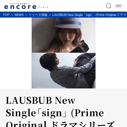
TOP
NEWS
リリース情報
LAUSBUB New Single「sign」 (Prime Or
LAUSBUB New
Single「sign」 (Prime
Original ドラマシリーズ