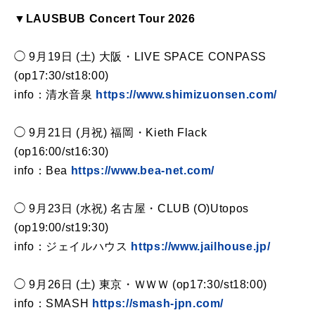
▼LAUSBUB Concert Tour 2026
◯ 9月19日 (土) 大阪・LIVE SPACE CONPASS
(op17:30/st18:00)
info：清水音泉
https://www.shimizuonsen.com/
◯ 9月21日 (月祝) 福岡・Kieth Flack
(op16:00/st16:30)
info：Bea
https://www.bea-net.com/
◯ 9月23日 (水祝) 名古屋・CLUB (O)Utopos
(op19:00/st19:30)
info：ジェイルハウス
https://www.jailhouse.jp/
◯ 9月26日 (土) 東京・ＷＷＷ (op17:30/st18:00)
info：SMASH
https://smash-jpn.com/