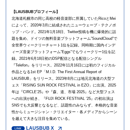
【LAUSBUBプロフィール】
北海道札幌市の同じ高校の軽音楽部に所属していたRicoとMei
によって、2020年3月に結成されたニューウェーブ・テクノポ
ップ・バンド。2021年1月18日、Twitter投稿を機に爆発的に話
題を集め、ドイツの無料音楽プラットフォーム”SoundCloud”で
全世界ウィークリーチャート1位を記録。同時期に国内インデ
ィーズ音楽プラットフォーム”Eggs”でもウィークリー1位を記
録。2021年6月18日初のDSP配信となる配信シングル
『Telefon』をリリース。2022年11月16日には初のフィジカル
作品となる1st EP「M.I.D. The First Annual Report of
LAUSBUB」をリリース。2023年8月には地元北海道の大型フ
ェス「RISING SUN ROCK FESTIVAL in EZO」に出演。2025
年は『CIRCLE’25』や『森、道、市場 2025』など大型フェス
への出演が続き、『FUJI ROCK FESTIVAL ’25』の初出演は
SNSでも大反響となるなど、話題性のみならず、本格的な音楽
性からミュージシャン・クリエイター・各メディアからシーン
を越えて大きな注目を集めている。
LAUSBUB X