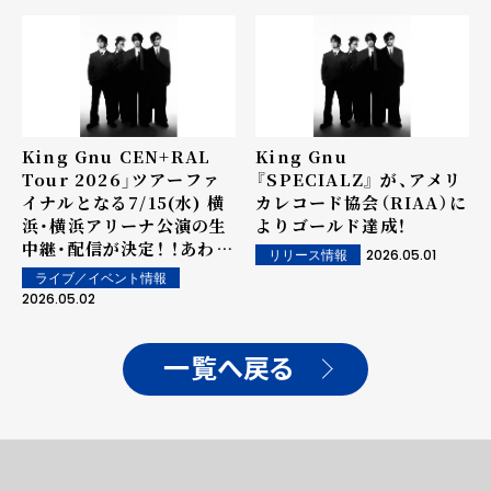
ペシャルな「BABY
GANGSTA」を一発撮り披
露！
King Gnu CEN+RAL
King Gnu
Tour 2026」ツアーファ
『SPECIALZ』 が、アメリ
イナルとなる7/15(水) 横
カレコード協会（RIAA）に
浜・横浜アリーナ公演の生
よりゴールド達成！
中継・配信が決定！ ！あわせ
2026.05.01
リリース情報
て、「King Gnu
ライブ／イベント情報
CEN+RAL Tour 2026」
2026.05.02
追加公演「ドコモMAX・ド
コモポイ活MAX先行」決
定！
一覧へ戻る