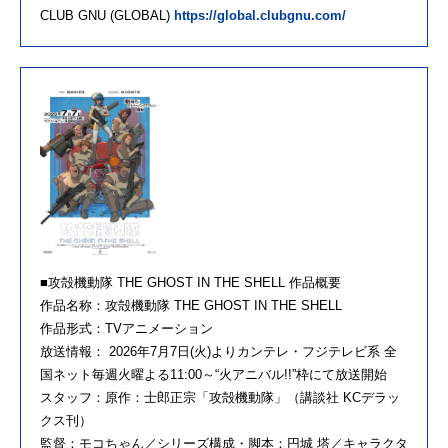
CLUB GNU (GLOBAL)
https://global.clubgnu.com/
■攻殻機動隊 THE GHOST IN THE SHELL 作品概要
作品名称：攻殻機動隊 THE GHOST IN THE SHELL
作品形式：TVアニメーション
放送情報： 2026年7月7日(火)よりカンテレ・フジテレビ系 全
国ネット毎週火曜よる11:00～“火アニバル!!”枠にて放送開始
スタッフ：原作：士郎正宗「攻殻機動隊」（講談社 KCデラッ
クス刊）
監督：モコちゃん／シリーズ構成・脚本：円城 塔／キャラクタ