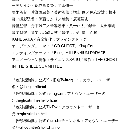
ーデザイン・総作画監督：半田修平
美術監督：片野坂恵美／美術監修：増山 修／色彩設計：橋本
賢／撮影監督：伊藤ひかり／編集：廣瀬清志
音響監督：丹下雄二／音響効果：八十正太／録音：太田泰明
音楽監督・音楽：岩崎太整／音楽：小西 遼、YUKI
KANESAKA／音楽制作：フライングドッグ
オープニングテーマ：「GO GHOST」King Gnu
エンディングテーマ：「Blue」MILLENNIUM PARADE
アニメーション制作：サイエンスSARU／製作：THE GHOST
IN THE SHELL COMMITTEE
『攻殻機動隊』公式X（旧名Twitter）：アカウントユーザー
名：@thegitsofficial
『攻殻機動隊』公式Instagram：アカウントユーザー名
@theghostintheshellofficial
『攻殻機動隊』公式TikTok：アカウントユーザー名
@theghostintheshell
「攻殻機動隊」公式YouTubeチャンネル：アカウントユーザー
名@GhostintheShellChannel