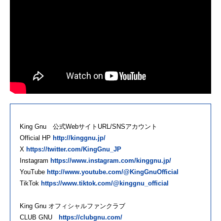
King Gnu 公式WebサイトURL/SNSアカウント
Official HP
http://kinggnu.jp/
X
https://twitter.com/KingGnu_JP
Instagram
https://www.instagram.com/kinggnu.jp/
YouTube
http://www.youtube.com/@KingGnuOfficial
TikTok
https://www.tiktok.com/@kinggnu_official
King Gnu オフィシャルファンクラブ
CLUB GNU
https://clubgnu.com/