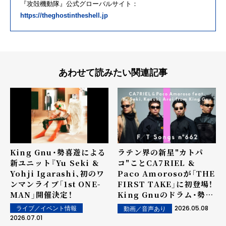
『攻殻機動隊』公式グローバルサイト：
https://theghostintheshell.jp
あわせて読みたい関連記事
King Gnu・勢喜遊による
ラテン界の新星"カトパ
新ユニット『Yu Seki &
コ"ことCA7RIEL &
Yohji Igarashi、初のワ
Paco Amorosoが「THE
ンマンライブ「1st ONE-
FIRST TAKE」に初登場！
MAN」開催決定！
King Gnuのドラム・勢喜
遊とベース・新井和輝がゲ
2026.05.08
ライブ／イベント情報
動画／音声あり
スト参加し、ここだけのス
2026.07.01