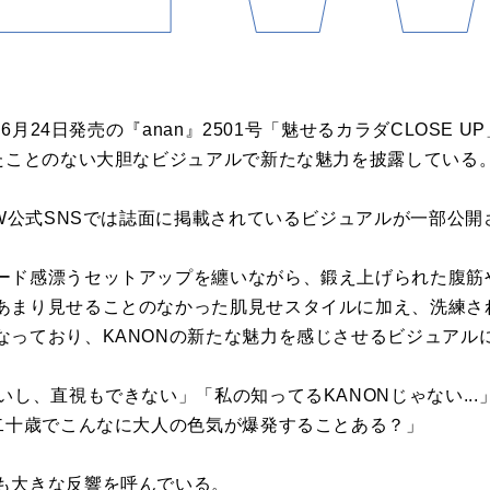
、6月24日発売の『anan』2501号「魅せるカラダCLOSE
せたことのない大胆なビジュアルで新たな魅力を披露している
OW公式SNSでは誌面に掲載されているビジュアルが一部公開
ード感漂うセットアップを纏いながら、鍛え上げられた腹筋
あまり見せることのなかった肌見せスタイルに加え、洗練さ
なっており、KANONの新たな魅力を感じさせるビジュアル
いし、直視もできない」「私の知ってるKANONじゃない..
「二十歳でこんなに大人の色気が爆発することある？」
も大きな反響を呼んでいる。