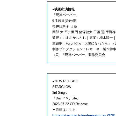
●映画出演情報
『死神バーバー』
6月26日(金)公開
桜井日奈子 日穏
岡部 大 平井亜門 猪塚健太 工藤 遥 宇野祥
監督：いまおかしんじ｜原案：梅木陽一
主題歌：Furui Riho「太陽になれたら」（LO
制作プロダクション：レオーネ｜製作幹事：SPO
（C）『死神バーバー』製作委員会
●NEW RELEASE
STARGLOW
3rd Single
『Drivin' My Life』
2026.07.22 CD Release
▼詳細はこちら
https://starglow.tokyo/news/music/978/