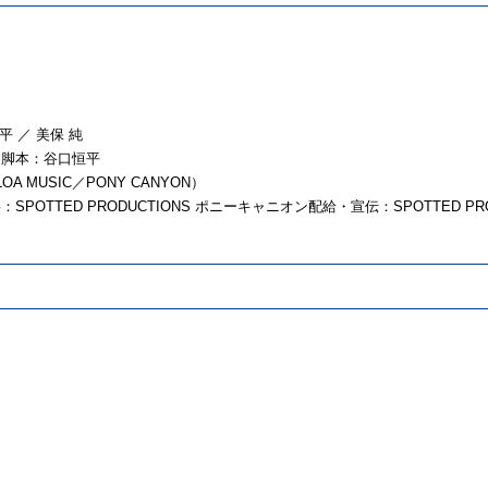
平 ／ 美保 純
｜脚本：谷口恒平
A MUSIC／PONY CANYON）
TTED PRODUCTIONS ポニーキャニオン配給・宣伝：SPOTTED PRO