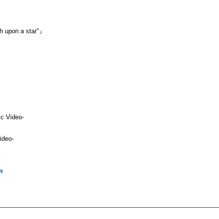
upon a star"』
 Video-
ideo-
m