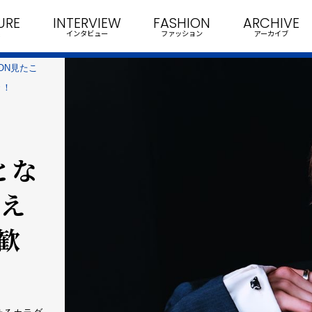
URE
INTERVIEW
FASHION
ARCHIVE
インタビュー
ファッション
アーカイブ
NON見たこ
々！
)
とな
鍛え
歓