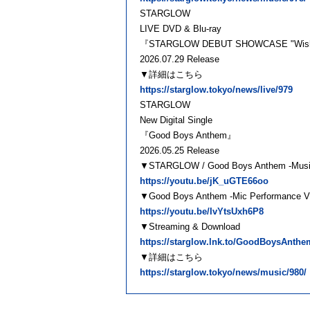
STARGLOW
LIVE DVD & Blu-ray
『STARGLOW DEBUT SHOWCASE "Wish 
2026.07.29 Release
▼詳細はこちら
https://starglow.tokyo/news/live/979
STARGLOW
New Digital Single
『Good Boys Anthem』
2026.05.25 Release
▼STARGLOW / Good Boys Anthem -Music
https://youtu.be/jK_uGTE66oo
▼Good Boys Anthem -Mic Performance V
https://youtu.be/IvYtsUxh6P8
▼Streaming & Download
https://starglow.lnk.to/GoodBoysAnthe
▼詳細はこちら
https://starglow.tokyo/news/music/980/