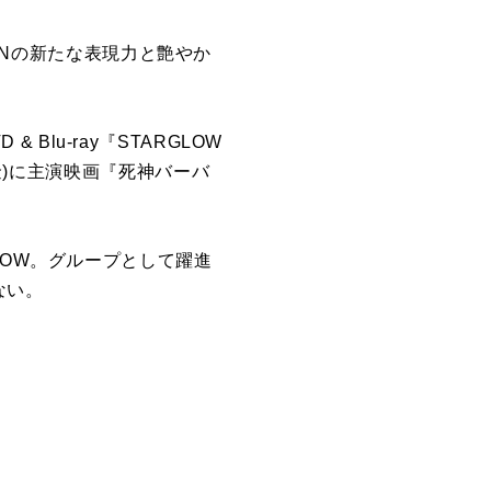
NONの新たな表現力と艶やか
D & Blu-ray『STARGLOW
6日(金)に主演映画『死神バーバ
LOW。グループとして躍進
ない。