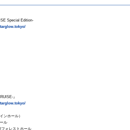
E Special Edition-
starglow.tokyo/
CRUISE-』
starglow.tokyo/
メインホール）
ホール
⺠会館フォレストホール