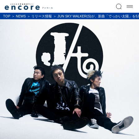
TOP
NEWS
リリース情報
JUN SKY WALKER(S)が、新曲「でっかい太陽」