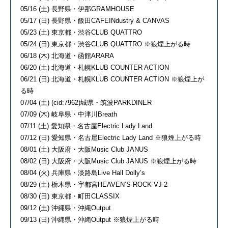
05/16 (土) 長野県・伊那GRAMHOUSE
05/17 (日) 長野県・飯田CAFEINdustry & CANVAS
05/23 (土) 東京都・渋谷CLUB QUATTRO
05/24 (日) 東京都・渋谷CLUB QUATTRO ※狼煙上がる時
06/18 (木) 北海道・函館ARARA
06/20 (土) 北海道・札幌KLUB COUNTER ACTION
06/21 (日) 北海道・札幌KLUB COUNTER ACTION ※狼煙上が
る時
07/04 (土) (cid:7962)城県・筑波PARKDINER
07/09 (木) 岐阜県・中津川Breath
07/11 (土) 愛知県・名古屋Electric Lady Land
07/12 (日) 愛知県・名古屋Electric Lady Land ※狼煙上がる時
08/01 (土) 大阪府・大阪Music Club JANUS
08/02 (日) 大阪府・大阪Music Club JANUS ※狼煙上がる時
08/04 (火) 兵庫県・淡路島Live Hall Dollyʼs
08/29 (土) 栃木県・宇都宮HEAVENʼS ROCK VJ-2
08/30 (日) 東京都・町田CLASSIX
09/12 (土) 沖縄県・沖縄Output
09/13 (日) 沖縄県・沖縄Output ※狼煙上がる時