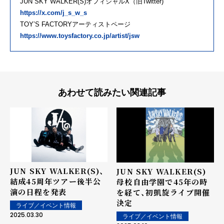
JUN SKY WALKER(S)オフィシャルX（旧Twitter)
https://x.com/j_s_w_s
TOYʼS FACTORYアーティストページ
https://www.toysfactory.co.jp/artist/jsw
あわせて読みたい関連記事
JUN SKY WALKER(S)、
JUN SKY WALKER(S)
結成45周年ツアー後半公
母校自由学園で45年の時
演の日程を発表
を経て、初凱旋ライブ開催
決定
ライブ／イベント情報
2025.03.30
ライブ／イベント情報