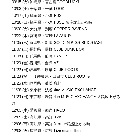
09/15 (火) 沖縄県・宮古島GOODLUCK!
10/03 (土) 千葉県・千葉 LOOK
10/17 (土) 福岡県・小倉 FUSE
10/18 (日) 福岡県・小倉 FUSE ※狼煙上がる時
10/20 (火) 大分県・別府 COPPER RAVENS
10/22 (木) 宮崎県・宮崎 LAZARUS
11/05 (木) 新潟県・新潟 GOLDEN PIGS RED STAGE
11/07 (土) 長野県・長野 CLUB JUNK BOX
11/08 (日) 群馬県・前橋 DYVER
11/20 (金) 石川県・金沢 AZ
11/22 (日) 岐阜県・岐阜 CLUB ROOTS
11/23 (祝・月) 愛知県・四日市 CLUB ROOTS
11/25 (水) 静岡県・浜松 窓枠
11/28 (土) 東京都・渋谷 duo MUSIC EXCHANGE
11/29 (日) 東京都・渋谷 duo MUSIC EXCHANGE ※狼煙上がる
時
12/03 (木) 愛媛県・西条 HACO
12/05 (土) 高知県・高知 X-pt.
12/06 (日) 高知県・高知 X-pt. ※狼煙上がる時
12/08 (火) 広島県・広島 Live space Reed