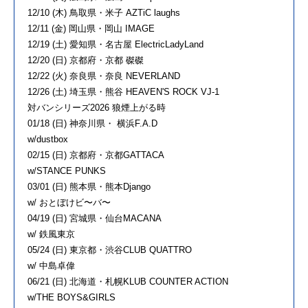
12/10 (木) 鳥取県・米子 AZTiC laughs
12/11 (金) 岡山県・岡山 IMAGE
12/19 (土) 愛知県・名古屋 ElectricLadyLand
12/20 (日) 京都府・京都 磔磔
12/22 (火) 奈良県・奈良 NEVERLAND
12/26 (土) 埼玉県・熊谷 HEAVEN'S ROCK VJ-1
対バンシリーズ2026 狼煙上がる時
01/18 (日) 神奈川県・ 横浜F.A.D
w/dustbox
02/15 (日) 京都府・京都GATTACA
w/STANCE PUNKS
03/01 (日) 熊本県・熊本Django
w/ おとぼけビ〜バ〜
04/19 (日) 宮城県・仙台MACANA
w/ 鉄風東京
05/24 (日) 東京都・渋谷CLUB QUATTRO
w/ 中島卓偉
06/21 (日) 北海道・札幌KLUB COUNTER ACTION
w/THE BOYS&GIRLS