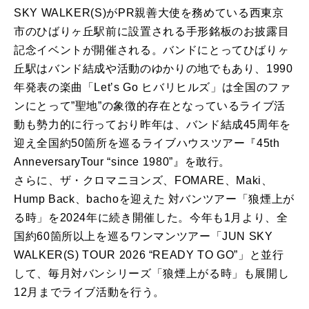
SKY WALKER(S)がPR親善大使を務めている西東京
市のひばりヶ丘駅前に設置される手形銘板のお披露目
記念イベントが開催される。バンドにとってひばりヶ
丘駅はバンド結成や活動のゆかりの地でもあり、1990
年発表の楽曲「Letʼs Go ヒバリヒルズ」は全国のファ
ンにとって”聖地”の象徴的存在となっているライブ活
動も勢力的に行っており昨年は、バンド結成45周年を
迎え全国約50箇所を巡るライブハウスツアー『45th
AnneversaryTour “since 1980”』を敢行。
さらに、ザ・クロマニヨンズ、FOMARE、Maki、
Hump Back、bachoを迎えた 対バンツアー「狼煙上が
る時」を2024年に続き開催した。今年も1月より、全
国約60箇所以上を巡るワンマンツアー「JUN SKY
WALKER(S) TOUR 2026 “READY TO GO”」と並行
して、毎月対バンシリーズ「狼煙上がる時」も展開し
12月までライブ活動を行う。