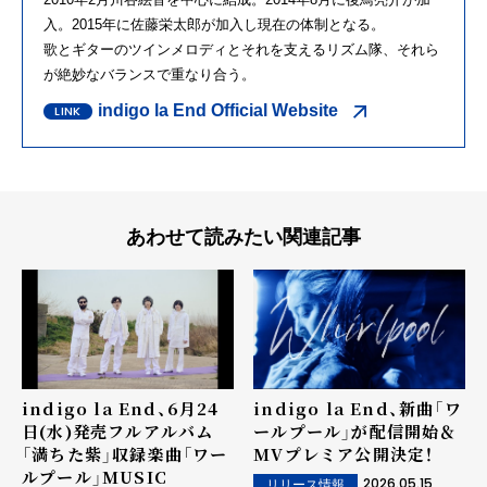
入。2015年に佐藤栄太郎が加入し現在の体制となる。
歌とギターのツインメロディとそれを支えるリズム隊、それら
が絶妙なバランスで重なり合う。
indigo la End Official Website
あわせて読みたい関連記事
indigo la End、6月24
indigo la End、新曲「ワ
日(水)発売フルアルバム
ールプール」が配信開始＆
「満ちた紫」収録楽曲「ワー
MVプレミア公開決定！
ルプール」MUSIC
2026.05.15
リリース情報