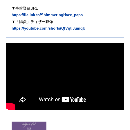
▼事前登録URL
https://ile.lnk.to/ShimmeringHaze_paps
▼「陽炎」ティザー映像
https://youtube.com/shorts/QlVqtiJumqU