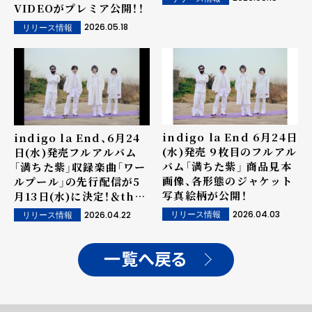
VIDEOがプレミア公開！！
2026.05.18
リリース情報
indigo la End 6月24日
indigo la End、6月24
(水)発売 9枚目のフルアル
日(水)発売フルアルバム
バム「満ちた紫」 商品見本
「満ちた紫」収録楽曲「ワー
画像、各形態のジャケット
ルプール」の先行配信が5
写真絵柄が公開！
月13日(水)に決定！＆the
cabs two-man tour
2026.04.03
2026.04.22
リリース情報
リリース情報
"MORGEN"にて楽曲初披
露
一覧へ戻る