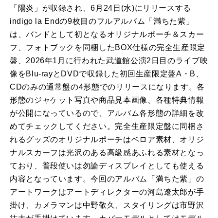
「陽炎」が収録され、6月24日(水)にリリースする
indigo la Endの9枚目のフルアルバム「満ちた紫」
は、バンドとして初となるオリジナルポーチ＆スカー
フ、フォトブックを同梱したBOX仕様の完全生産限定
盤、2026年1月に行われた武道館公演2日目のライブ映
像をBlu-rayとDVDで収録した初回生産限定盤A・B、
CDのみの通常盤の4形態でのリリースになります。各
形態のジャケット写真や商品見本画像、各種特典情報
が公開になっているので、アルバム各形態の詳細を改
めてチェックしてください。完全生産限定盤に同梱さ
れるグッズのオリジナルポーチはベロア素材、オリジ
ナルスカーフは光沢のある高級感あふれる素材となっ
ており、普段使いは勿論ディスプレイとしても使える
内容となっています。今回のアルバム「満ちた紫」の
アートワークはアートディレクターの河島遼太郎が手
掛け、カメラマンは中野敬久、スタイリングは市野沢