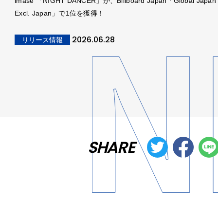
imase 「NIGHT DANCER」が、Billboard Japan「Global Japan
Excl. Japan」で1位を獲得！
2026.06.28
リリース情報
SHARE