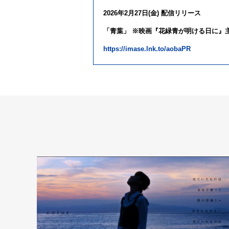
2026
年
2
月
27
日
(
金
)
配信リリース
「青葉」
※
映画『花緑青
が
明ける日に』
https://imase.lnk.to/aobaPR