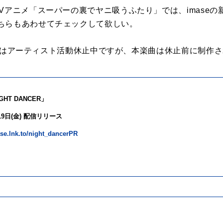
アニメ「スーパーの裏でヤニ吸うふたり」では、imaseの新曲「
ちらもあわせてチェックして欲しい。
maseはアーティスト活動休止中ですが、本楽曲は休止前に制作
IGHT DANCER
」
19
日
(
金
)
配信リリース
ase.lnk.to/night_dancerPR