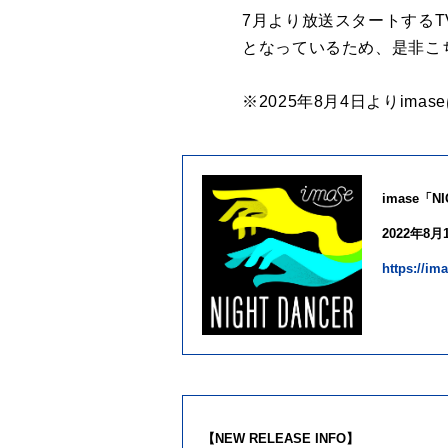
7月より放送スタートするTV
となっているため、是非こ
※2025年8月4日よりi
imase
「
N
2022
年
8
月
https://im
【
NEW RELEASE INFO
】