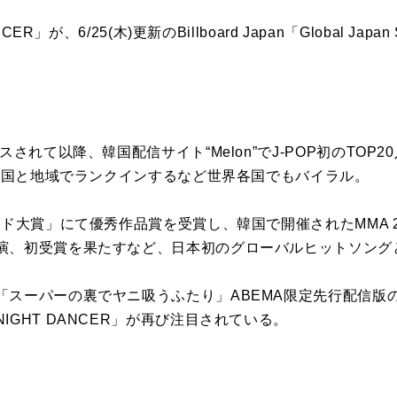
R」が、6/25(木)更新のBillboard Japan「Global Japan S
されて以降、韓国配信サイト“Melon”でJ-POP初のTOP20入
8の国と地域でランクインするなど世界各国でもバイラル。
ド大賞」にて優秀作品賞を受賞し、韓国で開催されたMMA 202
演、初受賞を果たすなど、日本初のグローバルヒットソング
「スーパーの裏でヤニ吸うふたり」ABEMA限定先行配信版
IGHT DANCER」が再び注目されている。