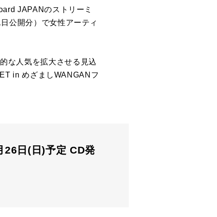
board JAPAN
のストリーミ
1
日公開分）で女性アーティ
界的な人気を拡大させる見込
ET in
めざまし
WANGAN
フ
6年7月26日(日)予定 CD発