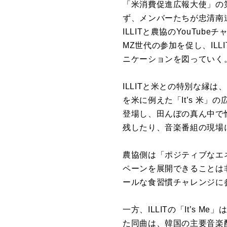
「米消費促進広報大使」の
ず、メンバーたちが忠清南
ILLIT
と農協の
YouTube
チ
MZ
世代の参加を促し、
ILLI
ニケーションを図っていく
ILLITと米との特別な縁は、
を米に例えた「
It’s
米」の
登場し、田んぼの真ん中で
残したり、音楽番組の現場
農協側は「ポジティブなエ
ペーンを展開できることは
ールな食習慣チャレンジに
一方、
ILLIT
の「
It’s Me
」
た同曲は、韓国の主要音楽