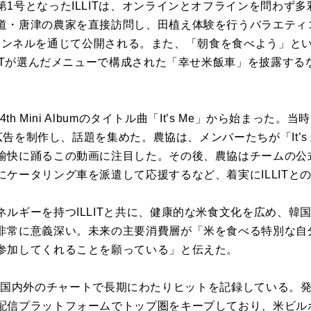
第
1
号となった
ILLIT
は、オンラインとオフラインを問わず多
道・唐津の農家を直接訪問し、田植え体験を行うバラエティ
ャンネルを通じて公開される。また、「朝食を食べよう」と
T
が選んだメニューで構成された「幸せ米飯車」を披露する
。
4th Mini Album
のタイトル曲「
It’s Me
」から始まった。当時
広告を制作し、話題を集めた。農協は、メンバーたちが「
It’s
愉快に踊るこの動画に注目した。その後、農協はチームの公
にケータリング車を派遣して応援するなど、着実に
ILLIT
と
ネルギーを持つ
ILLIT
と共に、健康的な米食文化を広め、韓
非常に意義深い。未来の主要消費層が「米を食べる特別な自
参加してくれることを願っている」と伝えた。
は国内外のチャートで長期にわたりヒットを記録している。
配信プラットフォームでトップ圏をキープしており、米ビル