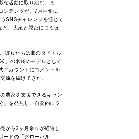
彩な活動に取り組む。ま
コンテンツが、
7
月中旬に
いう
SNS
チャレンジを通じて
など、大衆と親密にコミュ
、彼女たちは曲のタイトル
米」の米袋のモデルとして
式アカウントにコメントを
の交流を続けてきた。
国の農家を支援できるキャン
分」を発見し、自発的にク
発売から
2
ヶ月余りが経過し
ボードの「グローバル