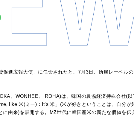
費促進広報大使」に任命されたと、
7
月
3
日、所属レーベルの
OKA
、
WONHEE
、
IROHA)
は、韓国の農協経済持株会社
(
以
me, like
米
(
ミー
)
：
It’s
米」
(
米が好きということは、自分が
とに由来
)
を展開する。
MZ
世代に韓国産米の新たな価値を伝