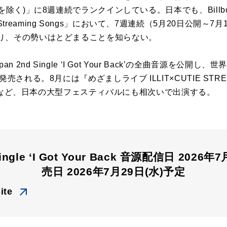
を除く
)
」に
8
週連続でランクインしている。日本でも、
Bill
Streaming Songs
」において、
7
週連続（
5
月
20
日公開～
7
月
り、その勢いはとどまることを知らない。
pan 2nd Single ‘I Got Your Back’
の全曲音源を公開し、世
発売される。
8
月には『めざましライブ
ILLIT×CUTIE STRE
など、日本の大型フェスティバルにも相次いで出演する。
 Single ‘I Got Your Back 音源配信日 202
売日 2026年7月29日(水)予定
ite