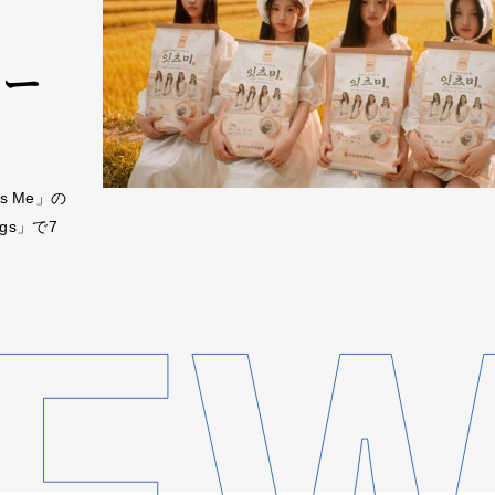
アー
s Me」の
ngs」で7