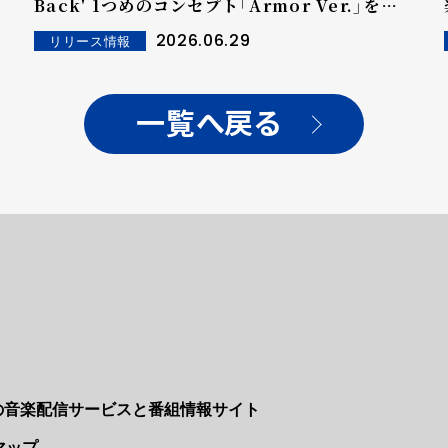
Back' 1つめのコンセプト「Armor Ver.」を公
開！社会の中で自分を守りながら前へ進む少女た
2026.06.29
リリース情報
ちの強さと主体性を表現
一覧へ戻る
Nの音楽配信サービスと番組情報サイト
マップ