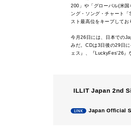
200
」や「グローバル
(
米国
ング・ソング・チャート「
スト最高位をキープしてお
今月
26
日には、日本での
Ja
みだ。
CD
は
3
日後の
29
日に
ェス』、『
LuckyFes’26
』
ILLIT Japan 2nd
Japan Official S