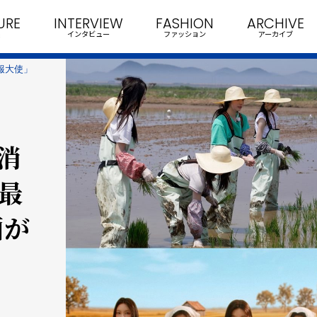
URE
INTERVIEW
FASHION
ARCHIVE
インタビュー
ファッション
アーカイブ
広報大使」
米消
最
画が