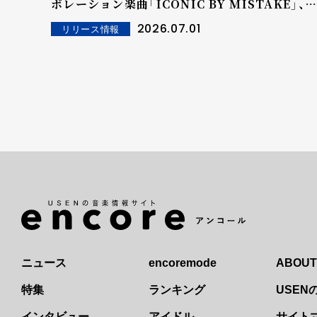
ボレーション楽曲「ICONIC BY MISTAKE」、
Spotify「ウィークリートップソング グローバ
2026.07.01
リリース情報
ル」21位！さらに順位を上げ2週連続チャートイ
ン！
ニュース
encoremode
ABOUT
特集
ランキング
USE
インタビュー
アイドル
サイト