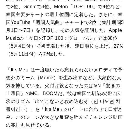
で2位、Genieで3位、Melon「TOP 100」で4位など、
韓国主要チャートの最上位圏に定着した。さらに、韓
国YouTube「週間人気曲」チャートで2位（集計期間5
月1日〜7日）を記録し、その人気を証明した。Apple
Musicの「今日のTOP 100：グローバル」では88位
（5月4日付）で初登場した後、連日順位を上げ、27位
（5月11日付）を記録した。
「It’s Me」は一度聴いたら忘れられないメロディで予
想外のミーム（Meme）を生み出すなど、大衆的な人
気を博している。火付け役となったのはtvN「驚きの
土曜日」のMC、BOOMだ。彼は韓国で馴染み深い伝
承のリズム「出てこないと攻め込むぞ（안 나오면 쳐
들어간다）」を「It’s Me」のビートに合わせて口ずさ
み、このシーンが大きな反響を呼んでチャレンジ動画
の兆しも見せている。