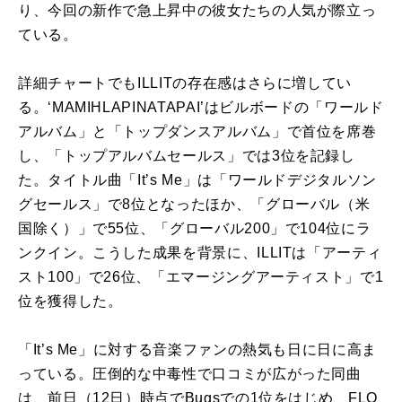
り、今回の新作で急上昇中の彼女たちの人気が際立っ
ている。
詳細チャートでもILLITの存在感はさらに増してい
る。‘MAMIHLAPINATAPAI’はビルボードの「ワールド
アルバム」と「トップダンスアルバム」で首位を席巻
し、「トップアルバムセールス」では3位を記録し
た。タイトル曲「It’s Me」は「ワールドデジタルソン
グセールス」で8位となったほか、「グローバル（米
国除く）」で55位、「グローバル200」で104位にラ
ンクイン。こうした成果を背景に、ILLITは「アーティ
スト100」で26位、「エマージングアーティスト」で1
位を獲得した。
「It’s Me」に対する音楽ファンの熱気も日に日に高ま
っている。圧倒的な中毒性で口コミが広がった同曲
は、前日（12日）時点でBugsでの1位をはじめ、FLO