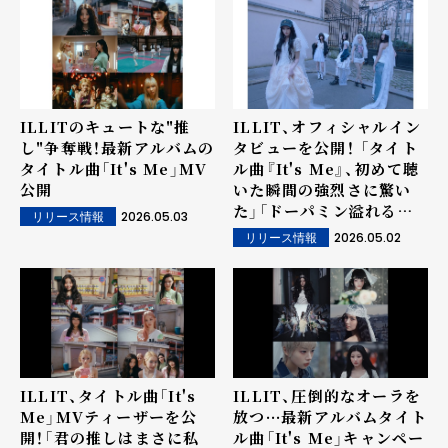
ILLITのキュートな"推
ILLIT、オフィシャルイン
し"争奪戦！最新アルバムの
タビューを公開！ 「タイト
タイトル曲「It's Me」MV
ル曲『It's Me』、初めて聴
公開
いた瞬間の強烈さに驚い
た」「ドーパミン溢れるス
2026.05.03
リリース情報
テージに期待してほしい」
2026.05.02
リリース情報
ILLIT、タイトル曲「It's
ILLIT、圧倒的なオーラを
Me」MVティーザーを公
放つ···最新アルバムタイト
開！「君の推しはまさに私
ル曲「It's Me」キャンペー