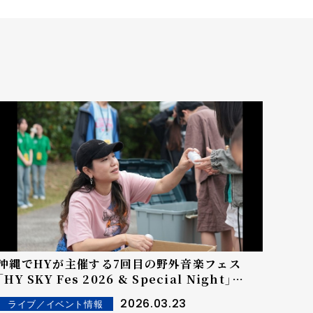
沖縄でHYが主催する7回目の野外音楽フェス
「HY SKY Fes 2026 & Special Night」
DAY2はエンタメの百花繚乱！ DAY2＜
2026.03.23
ライブ／イベント情報
Neil(Opening Act)/ YURIYAN