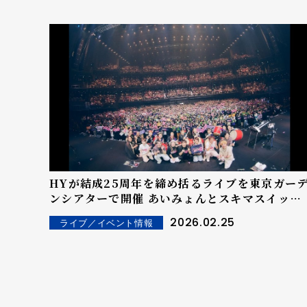
HYが結成25周年を締め括るライブを東京ガー
ンシアターで開催 あいみょんとスキマスイッチ
大橋卓弥もお祝いに駆けつけた一夜限りのスペ
2026.02.25
ライブ／イベント情報
シャルライブに アンコールでは今年9月から全国
ツアー全21公演の開催も発表