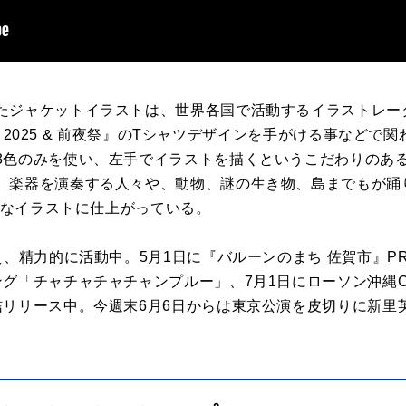
ジャケットイラストは、世界各国で活動するイラストレーター
Fes 2025 & 前夜祭』のTシャツデザインを手がける事など
3色のみを使い、左手でイラストを描くというこだわりのあ
、楽器を演奏する人々や、動物、謎の生き物、島までもが踊
" なイラストに仕上がっている。
、精力的に活動中。5月1日に『バルーンのまち 佐賀市』PRソン
「チャチャチャチャンプルー」、7月1日にローソン沖縄CMソン
信リリース中。今週末6月6日からは東京公演を皮切りに新里