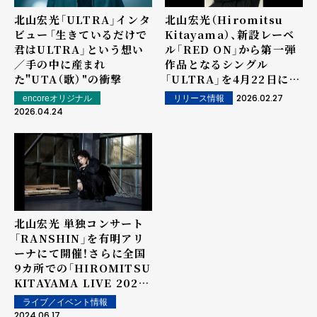
北山宏光「ULTRA」インタ
北山宏光（Hiromitsu
ビュー――「生きているだけで
Kitayama）、新設レーベ
君はULTRA」という想い
ル「RED ON」から第一弾
／手の中に産まれ
作品となるシングル
た"UTA（歌）"の衝撃
「ULTRA」を4月22日にリ
リース！
2026.02.27
encoreオリジナル
リリース情報
2026.04.24
北山宏光 単独コンサート
「RANSHIN」を有明アリ
ーナにて開催！さらに全国
9カ所での「HIROMITSU
KITAYAMA LIVE 2024」
開催と、 1st
ライブ／イベント情報
Album「ZOO」発売
2024.06.17