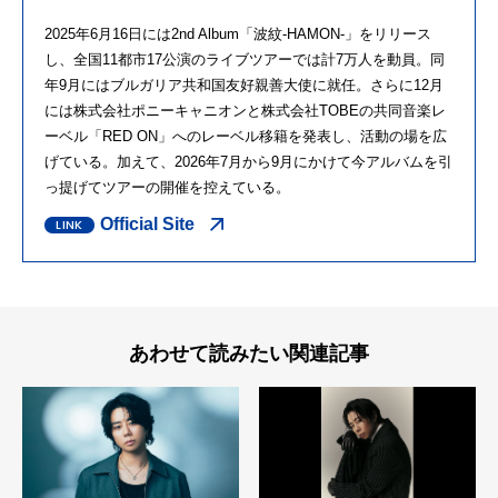
2025年6月16日には2nd Album「波紋-HAMON-」をリリース
し、
全国11都市17公演のライブツアーでは計7万人を動員。
同
年9月にはブルガリア共和国友好親善大使に就任。
さらに12月
には株式会社ポニーキャニオンと株式会社TOBEの
共同音楽レ
ーベル「RED ON」へのレーベル移籍を発表し、活動の場を広
げている。
加えて、
2026年7月から9月にかけて今アルバムを引
っ提げてツアーの
開催を控えている。
Official Site
あわせて読みたい関連記事