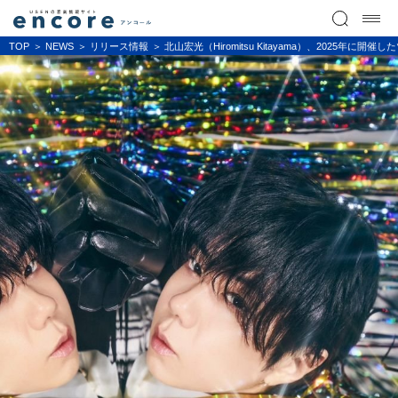
TOP
NEWS
リリース情報
北山宏光（Hiromitsu Kitayama）、2025