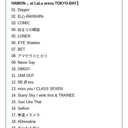
HAMON-」at LaLa arena TOKYO-BAY】
01. Drippin’
02. 乱心-RANSHIN-
03. COMIC
04. 始まりの螺旋
05. LONER
06. EYE Shadow
07. BET
08. アマテラスヒカリ
09. Never Say
10. OMG!!!
11. JAM OUT
12. NE:Ø era
13. miss you / CLASS SEVEN
14. Starry Sky / wink first & TRAINEE
15. Just Like That
16. Selfish
17. 奪還メラメラ
18. ADrenaline