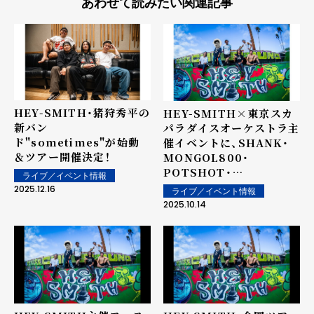
あわせて読みたい関連記事
HEY-SMITH・猪狩秀平の
HEY-SMITH×東京スカ
新バン
パラダイスオーケストラ主
ド"sometimes"が始動
催イベントに、SHANK・
＆ツアー開催決定！
MONGOL800・
POTSHOT・
ライブ／イベント情報
SNAILRAMPら出演決
2025.12.16
ライブ／イベント情報
定！
2025.10.14