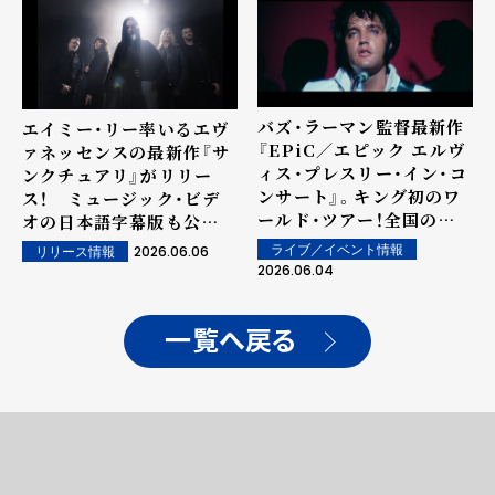
バズ・ラーマン監督最新作
エイミー・リー率いるエヴ
『EPiC／エピック エルヴ
ァネッセンスの最新作『サ
ィス・プレスリー・イン・コ
ンクチュアリ』がリリー
ンサート』。キング初のワ
ス！ ミュージック・ビデ
ールド・ツアー！全国の映
オの日本語字幕版も公
画館に"来日中"！EPiCヴ
開！ 待望の来日公演も発
2026.06.06
ライブ／イベント情報
リリース情報
ァージョン「オールウェイ
表！
2026.06.04
ズ・オン・マイ・マインド」
と共に・・・エルヴィスの知
られざる素顔、愛する家族
一覧へ戻る
との日常を写した映像公
開！