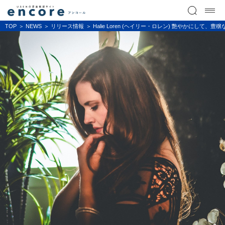
TOP
NEWS
リリース情報
Halie Loren (ヘイリー・ロレン) 艶やか