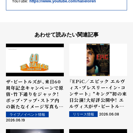
YouTube:
https://www.youtube.com/halieloren
あわせて読みたい関連記事
『EPiC／エピック エルヴ
ザ・ビートルズが、来日60
ィス・プレスリー・イン・コ
周年記念キャンペーンで原
ンサート』 "キング"初の来
宿・竹下通りをジャック！
日公演！大好評公開中！ エ
ポップ・アップ・ストア内
ルヴィスがザ・ビートルズ
の新たなイメージ写真も公
の極上のバラード「サムシ
開
2026.06.08
リリース情報
ライブ／イベント情報
ング(Something)」を歌
2026.06.19
う！ 希少かつ貴重な本編映
像を特別公開！