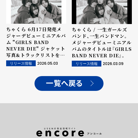
エア決定！
ちゃくら 6月17日発売メ
ちゃくら / 一生ガールズ
ジャーデビューミニアルバ
バンド、一生バンドマン。
ム "GIRLS BAND
メジャーデビューミニアル
NEVER DIE" ジャケット
バムのタイトルは『GIRLS
写真&トラックリストを公
BAND NEVER DIE』。
開！またチェーン別特典も
2026.05.03
2026.03.09
リリース情報
リリース情報
解禁。
一覧へ戻る