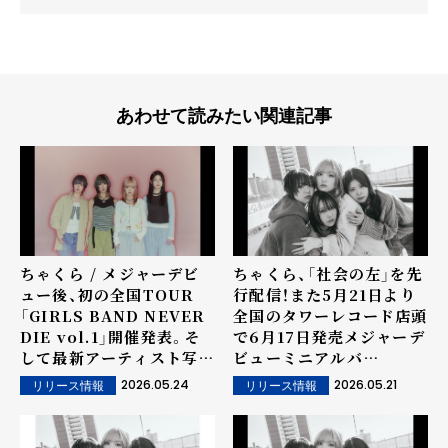
あわせて読みたい関連記事
ちゃくら / メジャーデビ
ちゃくら、「社会の左」を先
ュー後、初の全国TOUR
行配信！また5月21日より
「GIRLS BAND NEVER
全国のタワーレコード店頭
DIE vol.1」開催発表。そ
で6月17日発売メジャーデ
して最新アーティスト写真
ビューミニアルバ
使用のキービジュアルを解
ム"GIRLS BAND
2026.05.24
2026.05.21
リリース情報
リリース情報
禁！
NEVER DIE"収録曲「夏
をかける少女」「ドール」が
ストアプレイにて最速オン