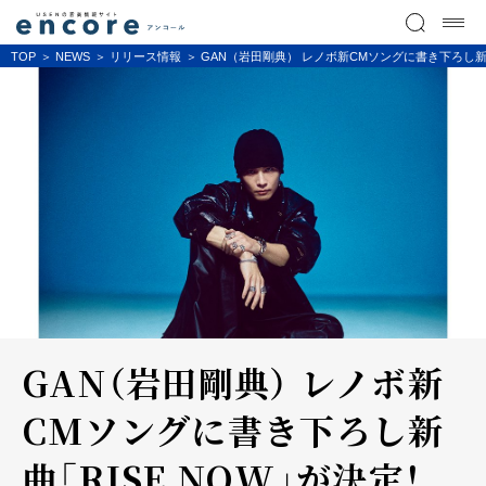
TOP
NEWS
リリース情報
GAN（岩田剛典） レノボ新CMソングに書き下ろし新
GAN（岩田剛典） レノボ新
CMソングに書き下ろし新
曲「RISE NOW」が決定！