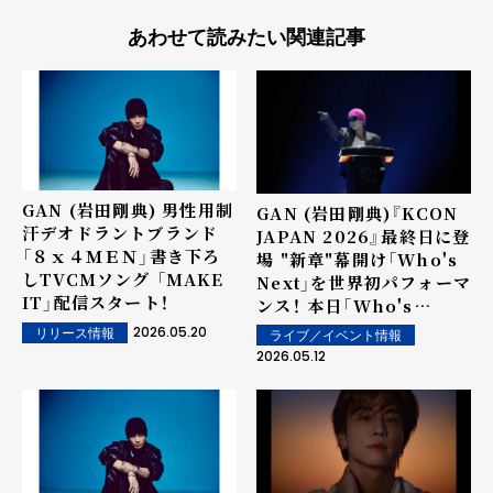
あわせて読みたい関連記事
GAN (岩田剛典) 男性用制
GAN (岩田剛典)『KCON
汗デオドラントブランド
JAPAN 2026』最終日に登
「８ｘ４ＭＥＮ」書き下ろ
場 "新章"幕開け「Who's
しTVCMソング 「MAKE
Next」を世界初パフォーマ
IT」配信スタート！
ンス！ 本日「Who's
Next」配信開始！
2026.05.20
リリース情報
ライブ／イベント情報
2026.05.12