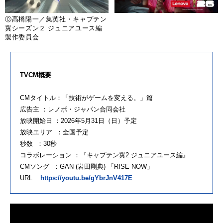
ⓒ高橋陽一／集英社・キャプテン
翼シーズン２ ジュニアユース編
製作委員会
TVCM概要
CMタイトル：「技術がゲームを変える。」篇
広告主 ：レノボ・ジャパン合同会社
放映開始日 ：2026年5月31日（日）予定
放映エリア ：全国予定
秒数 ：30秒
コラボレーション ：『キャプテン翼2 ジュニアユース編』
CMソング ：GAN (岩田剛典) 「RISE NOW」
URL
https://youtu.be/gYbrJnV417E