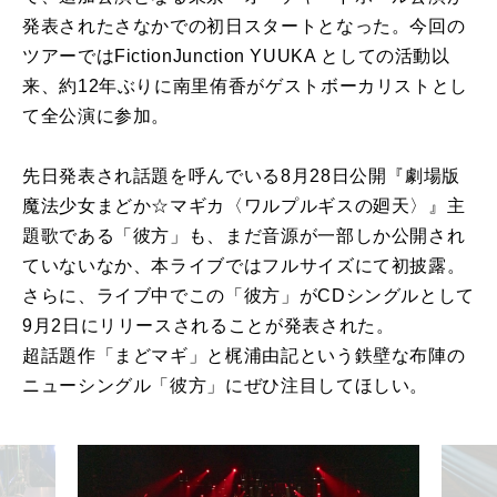
発表されたさなかでの初日スタートとなった。今回の
ツアーではFictionJunction YUUKA としての活動以
来、約12年ぶりに南里侑香がゲストボーカリストとし
て全公演に参加。
先日発表され話題を呼んでいる8月28日公開『劇場版
魔法少女まどか☆マギカ〈ワルプルギスの廻天〉』主
題歌である「彼方」も、まだ音源が一部しか公開され
ていないなか、本ライブではフルサイズにて初披露。
さらに、ライブ中でこの「彼方」がCDシングルとして
9月2日にリリースされることが発表された。
超話題作「まどマギ」と梶浦由記という鉄壁な布陣の
ニューシングル「彼方」にぜひ注目してほしい。