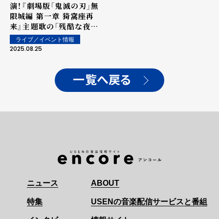
演！『劇場版「鬼滅の刃」無
限城編 第一章 猗窩座再
来』主題歌の「残酷な夜に
輝け」をライブ初披露。
ライブ／イベント情報
FictionJunction feat.
2025.08.25
KAORIの新曲「引き出し
で発光している」配信開
始！
一覧へ戻る
ニュース
ABOUT
特集
USENの音楽配信サービスと番組