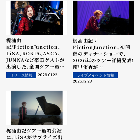
梶浦由
梶浦由記 /
記/FictionJunction、
FictionJunction、初開
LiSA、KOKIA、ASCA、
催のディナーショーで、
JUNNAなど豪華ゲストが
2026年のツアー詳細発表!
出演した、全国ツアー最終
南里侑香が
公演をBlu-rayにてリリ
FictionJunction
2026.01.22
リリース情報
ライブ／イベント情報
ース！
YUUKAとして12年ぶりに
2025.12.23
ゲスト出演決定！!
梶浦由記ツアー最終公演
に、LiSAがサプライズ出