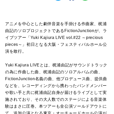
アニメを中⼼とした劇伴⾳楽を⼿掛ける作曲家、梶浦
由記のソロプロジェクトであるFictionJunctionが、ラ
イブツアー「Yuki Kajiura LIVE vol.#22 ～precious
pieces～」初日となる大阪・フェスティバルホール公
演を敢行。
Yuki Kajiura LIVEとは、梶浦由記がサウンドトラック
の為に作曲した曲、梶浦由記のソロアルバムの曲、
FictionJunction名義の曲、他プロデュース曲、提供曲
などを、レコーディングから携わったバンドメンバー
や歌い手と共に梶浦由記自身が届けるライブとして実
施されており、その大人数でのステージによる音楽体
験はまさに圧巻。本ツアーも全公演ソールドアウトに
て、追加公演となる東京・オーチャードホール公演が