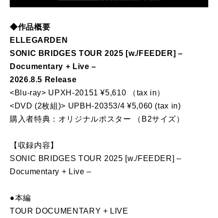
◆作品概要
ELLEGARDEN
SONIC BRIDGES TOUR 2025 [w./FEEDER] –
Documentary + Live –
2026.8.5 Release
<Blu-ray> UPXH-20151 ¥5,610 （tax in）
<DVD (2枚組)> UPBH-20353/4 ¥5,060 (tax in)
購入者特典：オリジナルポスター （B2サイズ）
【収録内容】
SONIC BRIDGES TOUR 2025 [w./FEEDER] –
Documentary + Live –
●本編
TOUR DOCUMENTARY + LIVE