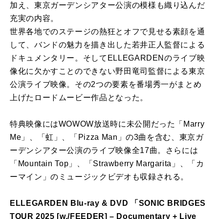
加え、東京ガーデンシアター公演の模様も織り込んだ
充実の内容。
世界各地でのステージの熱狂とオフで見せる素顔を通
して、バンドの魅力を描き出した若井正人監督による
ドキュメンタリー。そしてELLEGARDENのライブ映
像化に欠かすことのできない野田竜司監督による東京
公演ライブ映像。その2つの要素を番場秀一がまとめ
上げたロードムービー作品となった。
特典映像にはWOWOW放送時に未公開だった「Marry
Me」、「虹」、「Pizza Man」の3曲を含む、東京ガ
ーデンシアター公演のライブ映像全17曲。さらには
「Mountain Top」、「Strawberry Margarita」、「カ
ーマイン」のミュージックビデオも収録される。
ELLEGARDEN Blu-ray & DVD 「SONIC BRIDGES
TOUR 2025 [w./FEEDER] – Documentary + Live