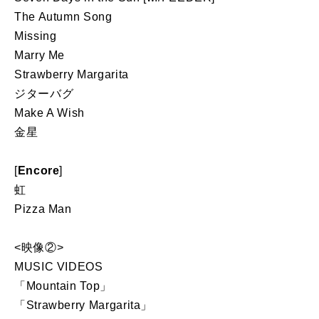
The Autumn Song
Missing
Marry Me
Strawberry Margarita
ジターバグ
Make A Wish
金星
[
Encore
]
虹
Pizza Man
<映像②>
MUSIC VIDEOS
「Mountain Top」
「Strawberry Margarita」