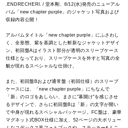
.ENDRECHERI. / 堂本剛、
8/12(
水
)
発売のニューアル
バム「
new chapter purple
」のジャケット写真および
収録内容公開！
アルバムタイトル「
new chapter purple
」にふさわし
く、全形態、紫を基調とした斬新なジャケットデザイ
ン。初回盤
A
はイラスト部分が透明のスリーブケース
仕様となっており、スリーブケースを外すと写真の全
貌が現れるスペシャルな仕掛け。
また、初回盤
B
および通常盤（初回仕様）のスリーブ
ケースには、「
new chapter purple
」にちなんで
「新」のロゴをあしらい、まさに
”
幕開け
”
を感じさせ
るデザインで、さらに初回盤
B
は「新」の文字が開い
て中身が現れるスペシャルパッケージ。
FC
盤は、豪華
マグネット式
BOX
仕様に加え、
52
ページの大ボリュー
ムなコデックス装フォトブックや、ステッカー
&
ミニ