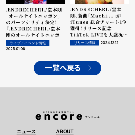
.ENDRECHERI./堂本
.ENDRECHERI./堂本剛
剛、新曲「Machi....」が
「オールナイトニッポン」
iTunes 総合チャート1位
のパーソナリティ決定！
獲得！リリース記念
『.ENDRECHERI./堂本
TikTok LIVEも大盛況！
剛のオールナイトニッポ
TikTok投稿キャンペーン
ン』、1月14日(火) 25時～
2024.12.12
リリース情報
ライブ／イベント情報
や、12/24(火)のクリスマ
27時生放送！
2025.01.08
スイブには生配信も決定！！
一覧へ戻る
ニュース
ABOUT