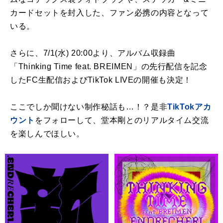
カードセットを封入した、ファン必携の内容となって
いる。
さらに、
7/1(
水
) 20:00
より、アルバム収録曲
「
Thinking Time feat. BREIMEN
」の先行配信を記念
した
FC
生配信および
TikTok LIVE
の開催も決定！
ここでしか聞けない制作秘話も…！？是非
TikTok
アカ
ウント
をフォローして、堂本剛とのリアルタイム交流
を楽しんでほしい。