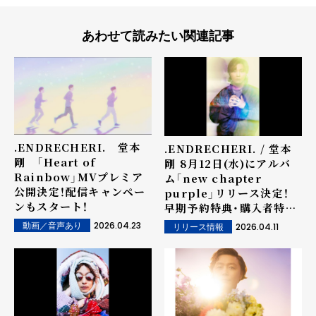
あわせて読みたい関連記事
.ENDRECHERI. 堂本
.ENDRECHERI. / 堂本
剛 「Heart of
剛 8月12日(水)にアルバ
Rainbow」MVプレミア
ム「new chapter
公開決定！配信キャンペー
purple」リリース決定！
ンもスタート！
早期予約特典・購入者特
典・4/12(日)ライブ会場限
2026.04.23
2026.04.11
動画／音声あり
リリース情報
定特典も決定！ さらに、4月
22日(水)にはアルバム収
録曲「Heart of
Rainbow」の先行配信も
決定！