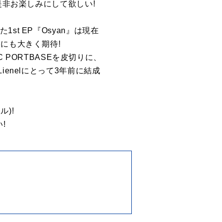
是非お楽しみにして欲しい!
t EP『Osyan』は現在
にも大きく期待!
 PORTBASEを皮切りに、
enelにとって3年前に結成
ル)!
!