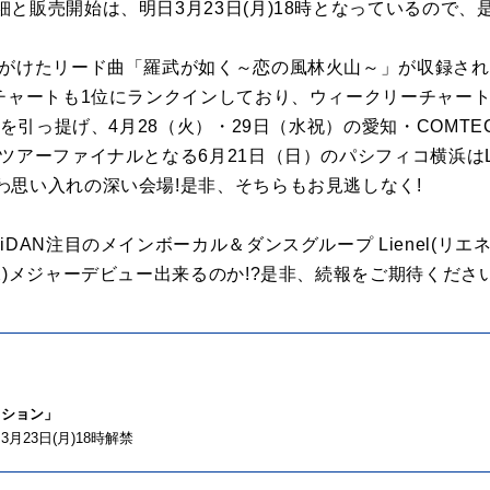
と販売開始は、明日3月23日(月)18時となっているので、
がけたリード曲「羅武が如く～恋の風林火山～」が収録された1s
チャートも1位にランクインしており、ウィークリーチャート
』を引っ提げ、4月28（火）・29日（水祝）の愛知・COMTEC
ツアーファイナルとなる6月21日（日）のパシフィコ横浜はLi
わ思い入れの深い会場!是非、そちらもお見逃しなく!
DAN注目のメインボーカル＆ダンスグループ Lienel(リエネ
水)メジャーデビュー出来るのか!?是非、続報をご期待ください
クション」
23日(月)18時解禁