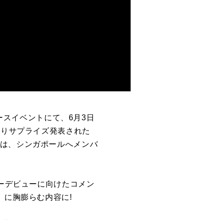
リースイベントにて、6月3日
よりサプライズ発表された
には、シンガポールへメンバ
ャーデビューに向けたコメン
」に胸膨らむ内容に!