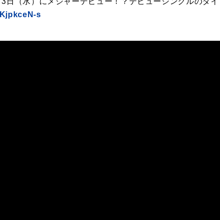
月3日（水）にメジャーデビュー！？デビューシングルのタイ
vKjpkceN-s