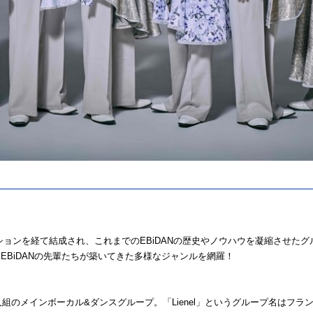
ーディションを経て結成され、これまでのEBiDANの歴史やノウハウを凝縮させ
EBiDANの先輩たちが築いてきた多様なジャンルを網羅！
た 6 人組のメインボーカル&ダンスグループ。「Lienel」というグループ名はフラ