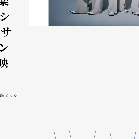
 楽
シ
のサ
ン
映
渡航ミッシ