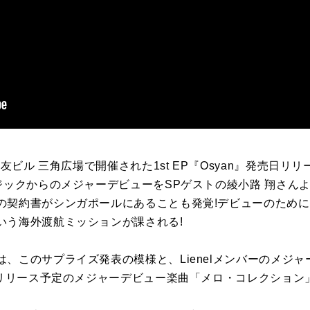
住友ビル 三角広場で開催された1st EP『Osyan』発売日リ
ジックからのメジャーデビューをSPゲストの綾小路 翔さん
の契約書がシンガポールにあることも発覚!デビューのため
いう海外渡航ミッションが課される!
、このサプライズ発表の模様と、Lienelメンバーのメジ
)リリース予定のメジャーデビュー楽曲「メロ・コレクション