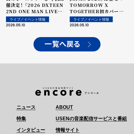
催決定！ 『2026 DXTEEN
TOMORROW X
2ND ONE MAN LIVE
TOGETHER初カバーに
TOUR 〜Heart &
⼤歓声︕＜オフィシャルラ
ライブ／イベント情報
ライブ／イベント情報
Soul〜』 ツアーファイナ
イブレポート＞
2026.05.10
2026.05.10
ル オフィシャルライブレ
ポート
一覧へ戻る
ニュース
ABOUT
特集
USENの音楽配信サービスと番組
インタビュー
情報サイト