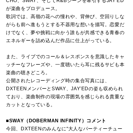
CHO、SWAY、そしてR&Bシーンを牽引するJAY'ED
が楽曲をプロデュース。
歌詞では、高嶺の花への憧れや、背伸び、空回りしな
がらも前へ進もうとする不器用な想いを描写。恋愛だ
けでなく、夢や挑戦に向かう誰もが共感できる青春の
エネルギーを詰め込んだ作品に仕上がっている。
また、ライブでのコール＆レスポンスを意識したキャ
ッチーなフレーズや、一度聴いたら耳に残るサビも本
楽曲の聴きどころ。
公開されたレコーディング時の集合写真には、
DXTEENメンバーとSWAY、JAY'EDの姿も収められ
ており、楽曲制作の現場の雰囲気を感じられる貴重な
カットとなっている。
■SWAY（DOBERMAN INFINITY）コメント
今回、DXTEENのみんなに“大人なパーティーチュー