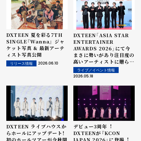
DXTEEN 夏を彩る7TH
DXTEEN「ASIA STAR
SINGLE『Wanna』 ジャ
ENTERTAINER
ケット写真 & 最新アーテ
AWARDS 2026」にて今
ィスト写真公開
まさに勢いがあり注目度の
高いアーティストに贈られ
2026.06.10
リリース情報
る賞 『HOT ICON』を受
ライブ／イベント情報
賞！
2026.05.18
DXTEEN ライブハウスか
デビュー3周年︕
らホールにアップデート！
DXTEENが『KCON
初のホールツアーが今秋開
JAPAN 2026』に登場︕