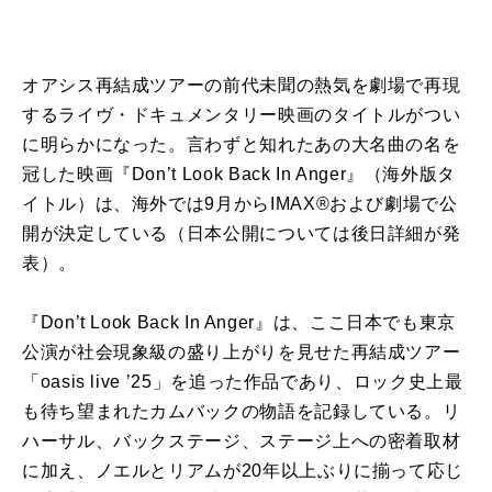
オアシス再結成ツアーの前代未聞の熱気を劇場で再現
するライヴ・ドキュメンタリー映画のタイトルがつい
に明らかになった。言わずと知れたあの大名曲の名を
冠した映画『Don’t Look Back In Anger』（海外版タ
イトル）は、海外では9月からIMAX®および劇場で公
開が決定している（日本公開については後日詳細が発
表）。
『Don’t Look Back In Anger』は、ここ日本でも東京
公演が社会現象級の盛り上がりを見せた再結成ツアー
「oasis live ’25」を追った作品であり、ロック史上最
も待ち望まれたカムバックの物語を記録している。リ
ハーサル、バックステージ、ステージ上への密着取材
に加え、ノエルとリアムが20年以上ぶりに揃って応じ