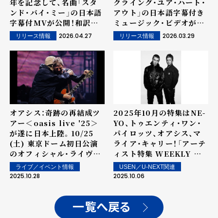
年を記念して、名曲「スタ
クライング・ユア・ハート・
ンド・バイ・ミー」の日本語
アウト」の日本語字幕付き
字幕付MVが公開！和訳は
ミュージック・ビデオがオ
いしわたり淳治氏。
アシス公式YouTubeから
2026.04.27
2026.03.29
リリース情報
リリース情報
公開。
オアシス：奇跡の再結成ツ
2025年10月の特集はNE-
アー＜oasis live '25＞
YO、トゥエンティ・ワン・
が遂に日本上陸。10/25
パイロッツ、オアシス、マ
(土) 東京ドーム初日公演
ライア・キャリー！――「アーテ
のオフィシャル・ライヴレ
ィスト特集 WEEKLY 洋
ポートが到着 & セットリ
楽」by USEN
ライブ／イベント情報
USEN／U-NEXT関連
ストのプレイリストも公
2025.10.28
2025.10.06
開！
一覧へ戻る