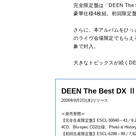
完全限定盤は「DEEN The B
豪華仕様4枚組。初回限定盤は
さらに、本アルバムをひっ
のライヴ会場限定でもらえる特典の
象で封入。
大きなトピックスが続くD
DEEN The Best DX Ⅱ
2026年9月2日(水)リリース
≪発売形態≫
【完全生産限定盤】ESCL-30040～43／9,2
4CD、Blu-spec CD2仕様、Photo & Histor
【初回生産限定盤】ESCL-6288～89／7,92