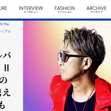
URE
INTERVIEW
FASHION
ARCHIVE
インタビュー
ファッション
アーカイブ
 The
プレミアム
ルバ
 Ⅱ
」の
携え
も