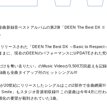
音ベストアルバムの第2弾「DEEN The Best DX Ⅱ ～Bas
。
リースされた「DEEN The Best DX ～Basic to Res
まに、現在のDEENのパフォーマンスにUPDATEされた究極
を奪い去りたい」のMusic Videoが3,500万回超えを
曲も全曲タイアップ付のヒットシングル!!!
ENが20世紀にリリースしたシングルはこの2部作で全曲網羅!!!
y Smile」もスタジオ音源初収録!!! この楽曲は今年4月に
源化の要望が殺到されていた1曲。