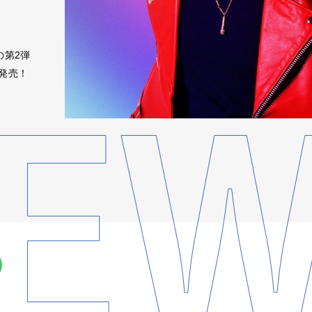
の第2弾
)に発売！