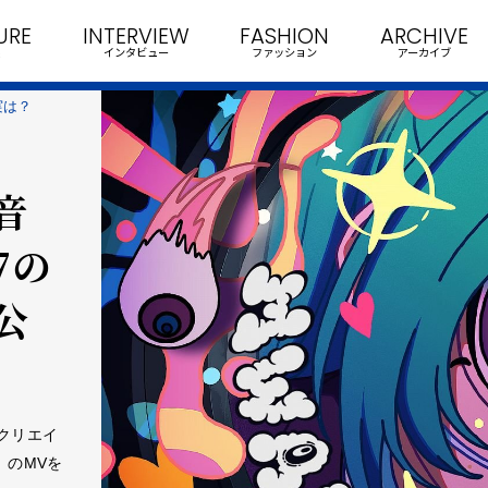
URE
INTERVIEW
FASHION
ARCHIVE
インタビュー
ファッション
アーカイブ
実は？
音
7の
公
クリエイ
」のMVを