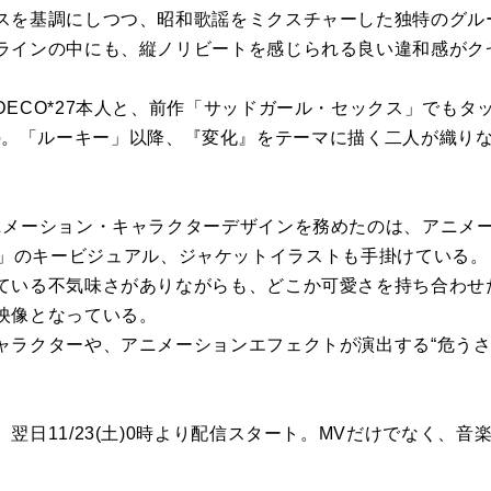
スを基調にしつつ、昭和歌謡をミクスチャーした独特のグル
ラインの中にも、縦ノリビートを感じられる良い違和感がク
DECO*27本人と、前作「サッドガール・セックス」でもタ
mamoto。「ルーキー」以降、『変化』をテーマに描く二人が織
メーション・キャラクターデザインを務めたのは、アニメーター
SFORM」のキービジュアル、ジャケットイラストも手掛けている。
ている不気味さがありながらも、どこか可愛さを持ち合わせ
映像となっている。
ャラクターや、アニメーションエフェクトが演出する“危うさ
翌日11/23(土)0時より配信スタート。MVだけでなく、