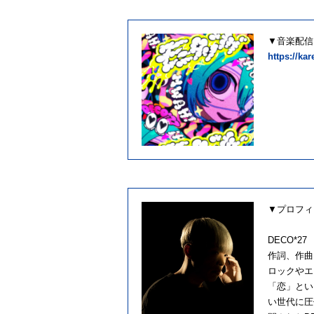
▼音楽配信:
https://ka
▼プロフィ
DECO*27
作詞、作曲
ロックやエ
「恋」とい
い世代に圧