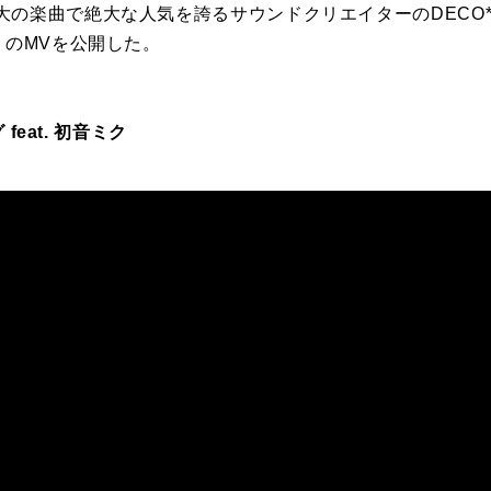
の楽曲で絶大な人気を誇るサウンドクリエイターのDECO*27
」のMVを公開した。
 feat. 初音ミク