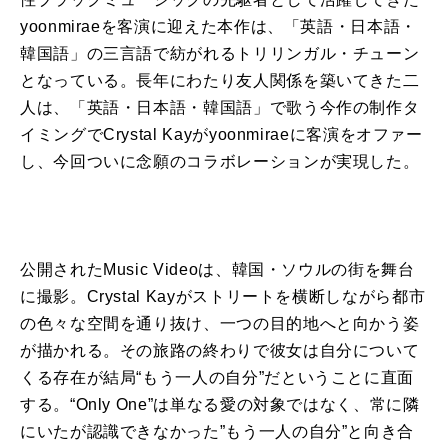
yoonmirae
を
客演に迎えた本作は、「英語・
日
本語・
韓
国語」
の
三言語で紡
が
れるトリリンガル・チューン
となっている。長年にわたり友人関係
を
築いてきた二
人は、「英語・
日
本語・
韓
国語」で歌う今作
の
制作タ
イミングで
Crystal Kay
が
yoonmirae
に客演
を
オファー
し、今回
ついに
念願
の
コラボレーション
が
実現した。
公開された
Music Video
は、
韓
国・ソウル
の
街
を
舞台
に撮影。
Crystal Kay
が
ストリート
を
横断しな
が
ら都市
の
色々な空間
を
通り抜け、一つ
の
目的地へと向かう姿
が
描かれる。そ
の
旅路
の
終わりで彼女は自分について
くる存在
が
結局“もう一人
の
自分”だということに直面
する
。“
Only One
”は単なる愛
の
対象ではなく、常に隣
にいた
が
認識できなかった”もう一人
の
自分”と向き合