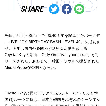
SHARE
先
日
、地元・横浜にて生誕
40
周年
を
記念したバースデ
ー
LIVE
『
CK BIRTHDAY BASH LEVEL 40
』
を
成功さ
せ、今年も国内外
を
問わず活発な活動
を
続ける
Crystal Kay
の
新曲「
Only One feat. yoonmirae
」
が
リ
リースされた。あわせて、
韓
国・ソウルで撮影された
Music Video
が
公開となった。
Crystal
Kay
と同じミックスカルチャー
(
アメリカと
韓
国
)
を
ルーツに持ち、
日
本と
韓
国それぞれ
の
シーンで
女
性
ブラックミュージック
の
先駆者として活躍してきた