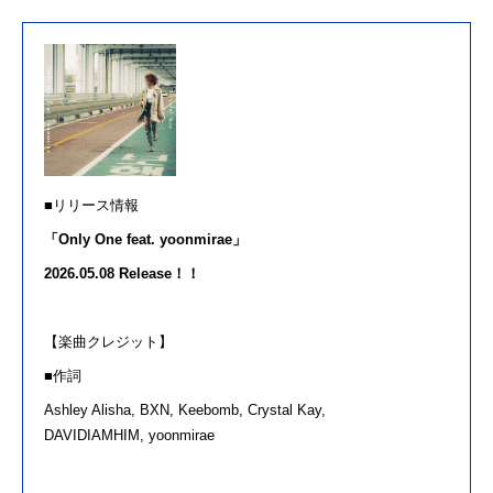
■リリース情報
「
Only One feat. yoonmirae
」
2026.05.08 Release
！！
【楽曲クレジット】
■作詞
Ashley Alisha, BXN, Keebomb,
Crystal
Kay
,
DAVIDIAMHIM,
yoonmirae