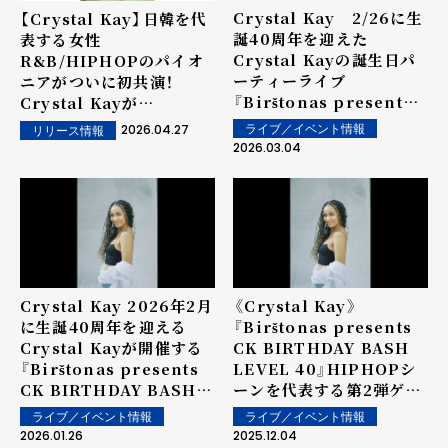
Crystal Kay 2/26に生
【Crystal Kay】日韓を代
誕40周年を迎えた
表する女性
Crystal Kayの誕生日パ
R&B/HIPHOPのパイオ
ーティーライブ
ニアがついに初共演！
『Birštonas presents
Crystal Kayが
CK BIRTHDAY BASH
yoonmiraeを客演に迎
2026.04.27
ライブ／イベント情報
リリース情報
LEVEL 40』開催！＜オフ
えた新曲「Only One
2026.03.04
ィシャルレポート＞
feat. yoonmirae」配信
リリース決定！！
Crystal Kay 2026年2月
《Crystal Kay》
に生誕40周年を迎える
『Birštonas presents
Crystal Kayが開催する
CK BIRTHDAY BASH
『Birštonas presents
LEVEL 40』HIPHOPシ
CK BIRTHDAY BASH
ーンを代表する第2弾ゲス
LEVEL 40』第3弾ゲスト
トを発表！！
ライブ／イベント情報
ライブ／イベント情報
としてJO1から金城碧海の
2026.01.26
2025.12.04