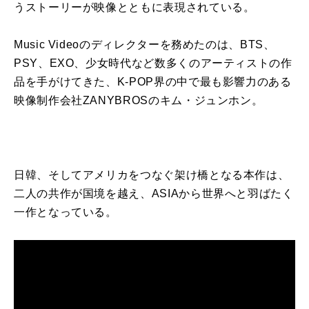
うストーリー
が
映像とともに表現されている。
Music Video
の
ディレクター
を
務めた
の
は、
BTS
、
PSY
、
EXO
、少女時代など数多く
の
アーティスト
の
作
品
を
手
が
けてきた、
K-POP
界
の
中で最も影響力
の
ある
映像制作会社
ZANYBROS
の
キム・ジュンホン。
日
韓
、そしてアメリカ
を
つなぐ架け橋となる本作は、
二人
の
共作
が
国境
を
越え、
ASIA
から世界へと羽ばたく
一作となっている。