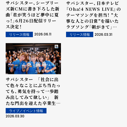
サバシスター、シーブリー
サバシスター、日本テレビ
ズ新CMに書き下ろした新
『Oha!4 NEWS LIVE』の
曲「君が笑うほど夢中に夏
テーマソングを担当！ "大
っ！」6月26日配信リリー
事な人との日常"を描いた
ス決定！
ラブソング「朝がきて」を4
月1日配信リリース！（コメ
2026.06.11
2026.03.31
リリース情報
リリース情報
ントあり）
サバシスター 「社会に出
て色々なことにぶち当たっ
ても、勇気を持って一歩踏
み出してみて欲しい」 新
たな門出を迎えた卒業生に
サバシスターがライブをさ
ライブ／イベント情報
しいれ！
2026.03.30