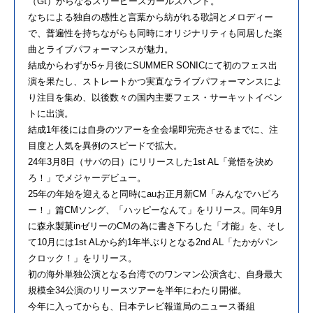
（Gt）からなるスリーピースガールズバンド。
なちによる独自の感性と言葉から紡がれる歌詞とメロディー
で、普遍性を持ちながらも同時にオリジナリティも同居した楽
曲とライブパフォーマンスが魅力。
結成からわずか5ヶ月後にSUMMER SONICにて初のフェス出
演を果たし、ストレートかつ実直なライブパフォーマンスによ
り注目を集め、以後数々の国内主要フェス・サーキットイベン
トに出演。
結成1年後には自身のツアーを全会場即完売させるまでに、注
目度と人気を異例のスピードで拡大。
24年3月8日（サバの日）にリリースした1st AL「覚悟を決め
ろ！」でメジャーデビュー。
25年の年始を迎えると同時にauお正月新CM「みんなでハピろ
ー！」篇CMソング、「ハッピーなんて」をリリース。同年9月
に森永製菓inゼリーのCMの為に書き下ろした「才能」を、そし
て10月には1st ALから約1年半ぶりとなる2nd AL「たかがパン
クロック！」をリリース。
初の海外単独公演となる台湾でのワンマン公演含む、自身最大
規模全34公演のリリースツアーを半年にわたり開催。
今年に入ってからも、日本テレビ報道局のニュース番組