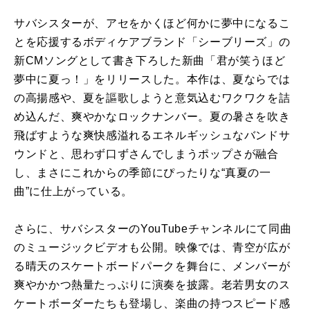
サバシスターが、アセをかくほど何かに夢中になるこ
とを応援するボディケアブランド「シーブリーズ」の
新CMソングとして書き下ろした新曲「君が笑うほど
夢中に夏っ！」をリリースした。本作は、夏ならでは
の高揚感や、夏を謳歌しようと意気込むワクワクを詰
め込んだ、爽やかなロックナンバー。夏の暑さを吹き
飛ばすような爽快感溢れるエネルギッシュなバンドサ
ウンドと、思わず口ずさんでしまうポップさが融合
し、まさにこれからの季節にぴったりな“真夏の一
曲”に仕上がっている。
さらに、サバシスターのYouTubeチャンネルにて同曲
のミュージックビデオも公開。映像では、青空が広が
る晴天のスケートボードパークを舞台に、メンバーが
爽やかかつ熱量たっぷりに演奏を披露。老若男女のス
ケートボーダーたちも登場し、楽曲の持つスピード感