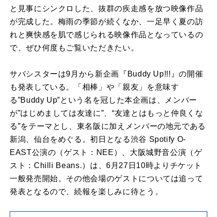
と見事にシンクロした、抜群の疾走感を放つ映像作品
が完成した。梅雨の季節が続くなか、一足早く夏の訪
れと爽快感を肌で感じられる映像作品となっているの
で、ぜひ何度もご覧いただきたい。
サバシスターは9月から新企画『Buddy Up!!!』の開催
も発表している。「相棒」や「親友」を意味す
る”Buddy Up”という名を冠した本企画は、メンバー
が”はじめましては友達に”、“友達とはもっと仲良くな
る”をテーマとし、東名阪に加えメンバーの地元である
新潟、仙台をめぐる。初日となる渋谷 Spotify O-
EAST公演の（ゲスト：NEE）、大阪城野音公演（ゲ
スト：Chilli Beans.）は、6月27日10時よりチケット
一般発売開始。その他会場のゲストについては追って
発表となるので、続報を楽しみに待とう。