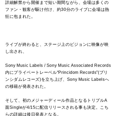
詳細解禁から開催まで短い期間ながら、会場は多く
の
ファン・観客が駆け付け、約
30
分
の
ライブ
に
会場は熱
狂
に
包まれた。
ライブが終わると、ステージ上
の
ビジョン
に
映像が映
し出され、
Sony
Music
Labels
/
Sony
Music
Associated
Records
内
に
プライベート
レーベル
“
Princidom Records
”
(
プリ
ンシダムレコーズ
)
を
立ち
上げ、
Sony Music Labels
へ
の
移籍
が
発表
された。
そして、初
の
メジャーディール作品となるトリプル
A
面
Single
が
4/15
に
配信リリースされる事も決定。こち
ら
の
詳細は後日
発表
となる。