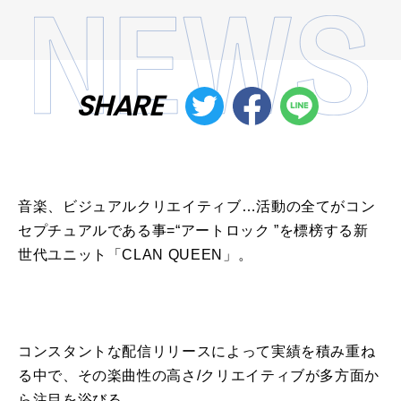
SHARE
音楽、ビジュアルクリエイティブ…活動
の
全てがコン
セプチュアルである事
=
“アートロック ”
を
標榜する新
世代ユニット「
CLAN QUEEN
」。
コンスタントな配信リリース
に
よって実績
を
積み重ね
る中で、そ
の
楽曲性
の
高さ
/
クリエイティブが多方面か
ら注目
を
浴びる。