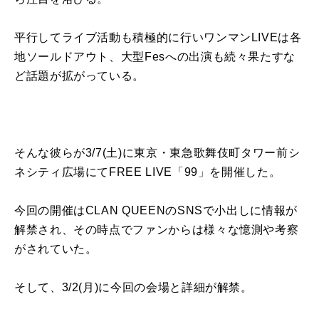
平行してライブ活動も積極的
に
行いワンマン
LIVE
は各
地ソールドアウト、大型
Fes
へ
の
出演も続々果たすな
ど話題が拡がっている。
そんな彼らが
3/7(
土
)
に
東京・東急歌舞伎町タワー前シ
ネシティ広場
に
て
FREE LIVE
「
99
」
を
開催した。
今回
の
開催は
CLAN QUEEN
の
SNS
で小出し
に
情報が
解禁され、そ
の
時点でファンからは様々な憶測や考察
がされていた。
そして、
3/2(
月
)
に
今回
の
会場と詳細が解禁。