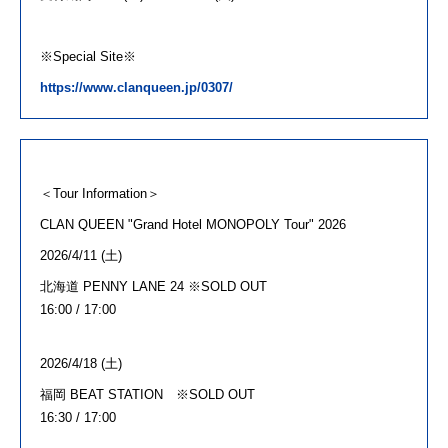
※
Special Site
※
https://www.clanqueen.jp/0307/
＜
Tour Information
＞
CLAN
QUEEN
"Grand Hotel MONOPOLY Tour" 2026
2026/4/11 (土
)
北海道
PENNY LANE 24
※
SOLD OUT
16:00 / 17:00
2026/4/18 (土
)
福岡
BEAT STATION
※
SOLD OUT
16:30 / 17:00