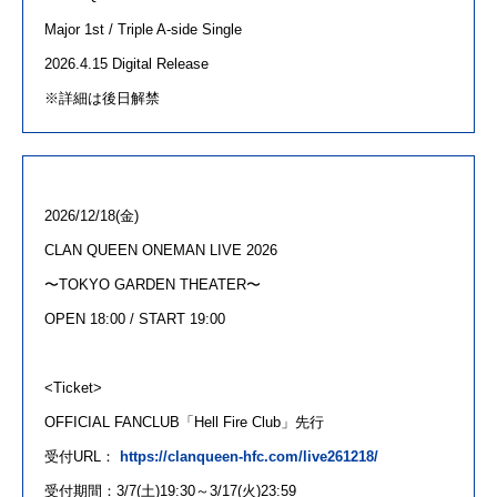
Major 1st / Triple A-side Single
2026.4.15 Digital Release
※詳細は後日解禁
2026/12/18(金
)
CLAN
QUEEN
ONEMAN LIVE 2026
〜
TOKYO GARDEN THEATER
〜
OPEN 18:00 / START 19:00
<Ticket>
OFFICIAL FANCLUB「
Hell Fire Club
」先行
受付
URL
：
https://clanqueen-hfc.com/live261218/
受付期間：
3/7(
土
)19:30
～
3/17(
火
)23:59