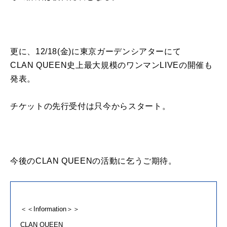
更
に
、
12/18(
金
)
に
東京ガーデンシアター
に
て
CLAN QUEEN
史上最大規模
の
ワンマン
LIVE
の
開催も
発表
。
チケット
の
先行受付は只今からスタート。
今後
の
CLAN QUEEN
の
活動
に
乞うご期待。
＜＜
Information
＞＞
CLAN
QUEEN