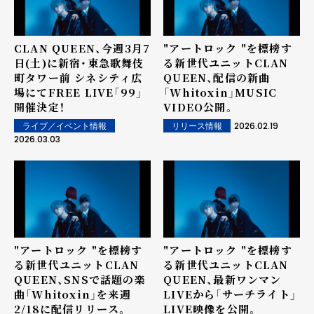
CLAN QUEEN、今週3月7
"アートロック "を標榜す
日(土)に新宿・東急歌舞伎
る新世代ユニットCLAN
町タワー前 シネシティ広
QUEEN、配信の新曲
場にてFREE LIVE「99」
「Whitoxin」MUSIC
開催決定！
VIDEO公開。
2026.02.19
ライブ／イベント情報
リリース情報
2026.03.03
"アートロック "を標榜す
"アートロック "を標榜す
る新世代ユニットCLAN
る新世代ユニットCLAN
QUEEN、SNSで話題の楽
QUEEN、最新ワンマン
曲「Whitoxin」を来週
LIVEから「サーチライト」
2/18に配信リリース。
LIVE映像を公開。