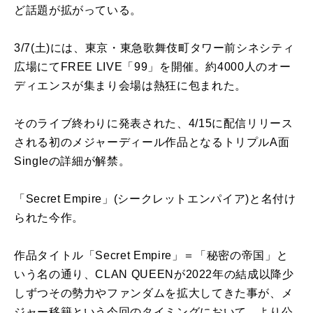
ど話題が拡がっている。
3/7(土)には、東京・東急歌舞伎町タワー前シネシティ
広場にてFREE LIVE「99」を開催。約4000人のオー
ディエンスが集まり会場は熱狂に包まれた。
そのライブ終わりに発表された、4/15に配信リリース
される初のメジャーディール作品となるトリプルA面
Singleの詳細が解禁。
「Secret Empire」(シークレットエンパイア)と名付け
られた今作。
作品タイトル「Secret Empire」＝「秘密の帝国」と
いう名の通り、CLAN QUEENが2022年の結成以降少
しずつその勢力やファンダムを拡大してきた事が、メ
ジャー移籍という今回のタイミングにおいて、より公