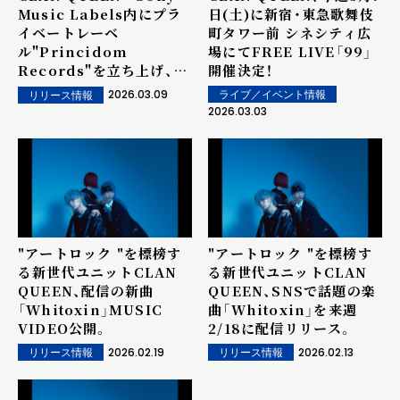
Music Labels内にプラ
日(土)に新宿・東急歌舞伎
イベートレーベ
町タワー前 シネシティ広
ル"Princidom
場にてFREE LIVE「99」
Records"を立ち上げ、
開催決定！
Sony Music Labelsへ
2026.03.09
ライブ／イベント情報
リリース情報
の移籍を発表。
2026.03.03
"アートロック "を標榜す
"アートロック "を標榜す
る新世代ユニットCLAN
る新世代ユニットCLAN
QUEEN、配信の新曲
QUEEN、SNSで話題の楽
「Whitoxin」MUSIC
曲「Whitoxin」を来週
VIDEO公開。
2/18に配信リリース。
2026.02.19
2026.02.13
リリース情報
リリース情報