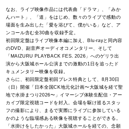
なお、ライブ映像作品には代表曲「ドラマ」、「みか
んハート」、「道」をはじめ、数々のライブで感動の
場面を生み出した「愛を浴びて、僕がいる」など、ア
ンコール含む全30曲を収録予定。
初回限定盤はライブ映像本編に加え、Blu-rayと同内容
のDVD、副音声オーディオコメンタリー、そして
「MAIZURU PLAYBACK FES. 2026」へのゲリラ出
演から大阪城ホール公演までの激動の1日を追ったド
キュメンタリー映像を収録。
さらに、初回限定盤初回プレス特典として、8月30日
（日）開催「日本全国CK地元化計画〜大阪城を経て聖
地で水掛まつり2026〜」イマーシブ体験生配信・アー
カイブ限定視聴コードを封入。会場を駆け巡るスタッ
フの撮影により、まるで実際にライブに参加している
かのような臨場感ある映像を視聴することができる。
「水掛けをしたかった」大阪城ホールを経ての、念願