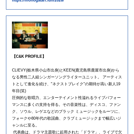
https://monogatari.fun/2026/
【C&K PROFILE】
CLIEVY(栃木県小山市出身)とKEEN(鹿児島県鹿屋市出身)から
なる男性二人組シンガーソングライターユニット。 アーティス
トとして進化を続け、"ネクストブレイク"の期待が高い新人19
年目(笑)
圧倒的な歌唱力、エンターテイメント性溢れるライブパフォー
マンスに多くの支持を得る。その音楽性は、ディスコ、ファン
ク、ソウル、レゲエなどのブラック ミュージックをルーツに、
フォークや80年代の歌謡曲、クラブミュージックまで幅広いジ
ャンルに至る。
代表曲は、ドラマ主題歌に起用された「ドラマ」、ライブで欠