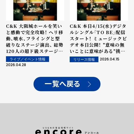
C&K 大阪城ホールを笑い
C&K 本日4/15(水)デジタ
と感動で完全攻略！ ヘリ移
ルシングル「TO BE」配信
動、噴水、フライングと型
スタート！ ミュージックビ
破りなステージ演出、 総勢
デオ本日公開！ "意味の無
120人の超ド級ステージ
いことに意味がある"挑戦
で"無謀な挑戦城"が大成功
的な意欲作！
2026.04.15
ライブ／イベント情報
リリース情報
2026.04.28
一覧へ戻る