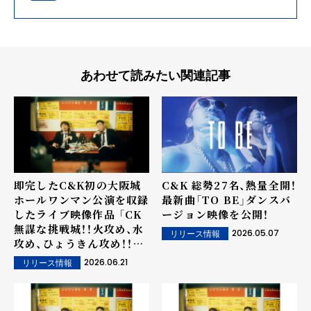
あわせて読みたい関連記事
即完したC&K初の大阪城
C&K 総勢27名、熱量全開！
ホールワンマン公演を収録
最新曲「TO BE」ダンスバ
したライブ映像作品 「CK
ージョン映像を公開！
無謀な挑戦城！！火攻め、水
2026.05.07
リリース情報
攻め、ひょうきん攻め！！
in 大阪城ホール」
2026.06.21
リリース情報
8/26（水）発売決定！