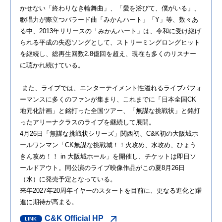
かせない「終わりなき輪舞曲」、「愛を浴びて、僕がいる」、
歌唱力が際立つバラード曲「みかんハート」「Y」等、数々あ
る中、2013年リリースの「みかんハート」は、令和に受け継げ
られる平成の失恋ソングとして、ストリーミングロングヒット
を継続し、総再生回数2.8億回を超え、現在も多くのリスナー
に聴かれ続けている。
また、ライブでは、エンターテイメント性溢れるライブパフォ
ーマンスに多くのファンが集まり、これまでに「日本全国CK
地元化計画」と銘打った全国ツアー、「無謀な挑戦状」と銘打
ったアリーナクラスのライブを継続して展開。
4月26日「無謀な挑戦状シリーズ」関西初、C&K初の大阪城ホ
ールワンマン「CK無謀な挑戦城！！火攻め、水攻め、ひょう
きん攻め！！ in 大阪城ホール」を開催し、チケットは即日ソ
ールドアウト。同公演のライブ映像作品がこの夏8月26日
（水）に発売予定となっている。
来年2027年20周年イヤーのスタートを目前に、更なる進化と躍
進に期待が高まる。
C&K Official HP