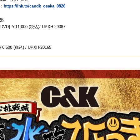
：
https://lnk.to/candk_osaka_0826
盤
+2DVD] ￥11,000 (税込)/ UPXH-29087
 ￥6,600 (税込) / UPXH-20165