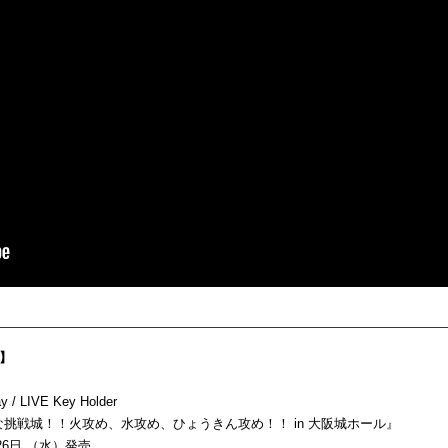
】
ay / LIVE Key Holder
な挑戦城！！火攻め、水攻め、ひょうきん攻め！！ in 大阪城ホール』
月26日 （水）発売