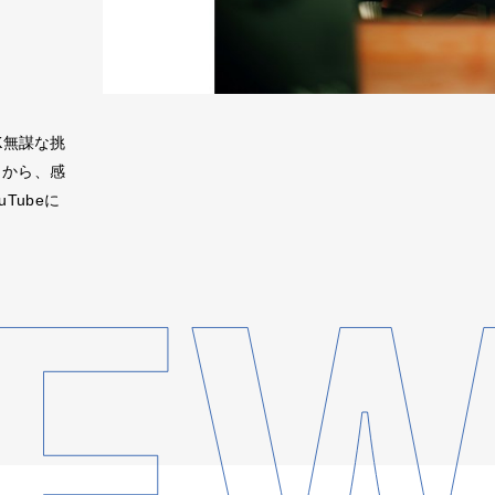
K無謀な挑
」から、感
Tubeに