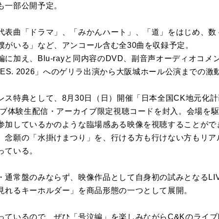
も一部公開予定。
代表曲「ドラマ」、「みかんハート」、「道」をはじめ、数
僕がいる」など、アンコール含む全30曲を収録予定。
に加え、Blu-rayと同内容のDVD、副音声オーディオコメ
ACK FES. 2026」へのゲリラ出演から大阪城ホール公演まで
レス特典として、8月30日（日）開催「日本全国CK地元化
ーシブ体験生配信・アーカイブ限定視聴コードを封入。会場を
参加しているかのような臨場感ある映像を視聴することがで
、念願の「水掛けまつり」を、行ける方も行けない方もリア
っている。
常盤のみならず、映像作品として自身初の試みとなるLIVE K
見れるキーホルダー」を商品形態の一つとして展開。
っているので、ぜひ「号泣編」を楽しみながらC&Kのライ