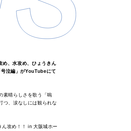
火攻め、水攻め、ひょうきん
泣編」がYouTubeにて
の素晴らしさを歌う「嗚
打つ、涙なしには観られな
ん攻め！！ in 大阪城ホー