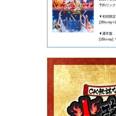
予約リンク
▼初回限定
[2Blu-ray
▼通常盤
[1Blu-ray]