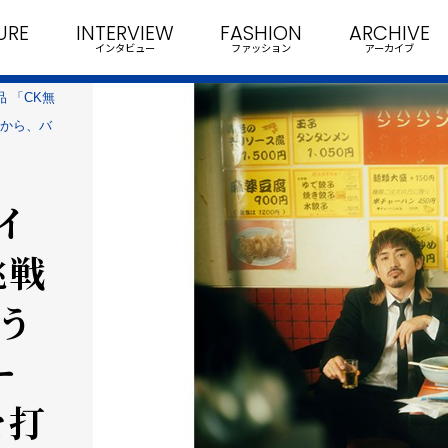
URE
INTERVIEW
FASHION
ARCHIVE
インタビュー
ファッション
アーカイブ
品 「CK無
 から、バ
ライ
挑戦
ょう
ー
を打