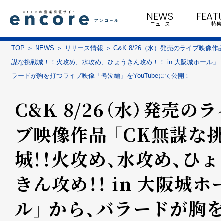
NEWS
FEAT
ニュース
特集
TOP
NEWS
リリース情報
C&K 8/26（水）発売のライブ映像作
謀な挑戦城！！火攻め、水攻め、ひょうきん攻め！！ in 大阪城ホール」
ラードが胸を打つライブ映像「号泣編」をYouTubeにて公開！
C&K 8/26（水）発売の
ブ映像作品 「CK無謀な
城！！火攻め、水攻め、ひ
きん攻め！！ in 大阪城ホ
ル」 から、バラードが胸