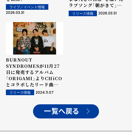
ラブソング「朝がきて」を4
ライブ／イベント情報
月1日配信リリース！（コメ
2026.03.31
2026.03.31
リリース情報
ントあり）
BURNOUT
SYNDROMESが11月27
日に発売するアルバム
「ORIGAMI」よりCHiCO
とコラボしたリード曲
「Xross Road」の先行配
2024.11.07
リリース情報
信日が決定！あわせて新A
写も公開！
一覧へ戻る