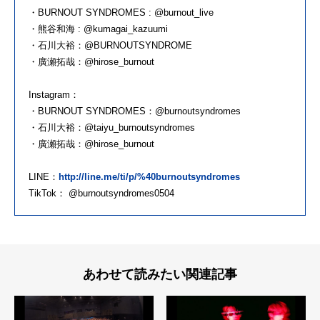
・BURNOUT SYNDROMES : @burnout_live
・熊谷和海 : @kumagai_kazuumi
・石川大裕：@BURNOUTSYNDROME
・廣瀬拓哉：@hirose_burnout
Instagram：
・BURNOUT SYNDROMES：@burnoutsyndromes
・石川大裕：@taiyu_burnoutsyndromes
・廣瀬拓哉：@hirose_burnout
LINE：
http://line.me/ti/p/%40burnoutsyndromes
TikTok： @burnoutsyndromes0504
あわせて読みたい関連記事