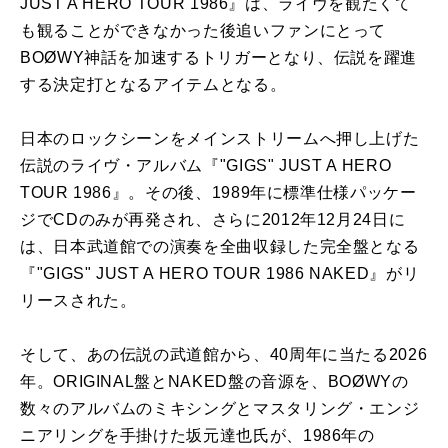
JUST A HERO TOUR 1986』は、ライヴを観たくて
も観ることができなかった後追いファンにとって
BOØWY神話を加速するトリガーとなり、伝説を躍進
する決定打となるアイテムとなる。
日本のロックシーンをメインストリームへ押し上げた
伝説のライヴ・アルバム『"GIGS" JUST A HERO
TOUR 1986』。その後、1989年に標準仕様パッケー
ジでCDのみが再発され、さらに2012年12月24日に
は、日本武道館での演奏を全曲収録した完全盤となる
『"GIGS" JUST A HERO TOUR 1986 NAKED』がリ
リースされた。
そして、あの伝説の武道館から、40周年に当たる2026
年。ORIGINAL盤とNAKED盤の音源を、BOØWYの
数々のアルバムのミキシングとマスタリング・エンジ
ニアリングを手掛けた坂元達也氏が、1986年の