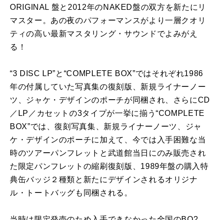
ORIGINAL 盤と2012年のNAKED盤の双方を新たにリ
マスター。あの夜のパフォーマンスがより一層クオリ
ティの高い最新マスタリング・サウンドでよみがえ
る！
“3 DISC LP”と“COMPLETE BOX”ではそれぞれ1986
年の付属していた写真集の復刻版、新規ライナーノー
ツ、ジャケ・デザインのポーチが同梱され、さらにCD
／LP／カセットの3タイプが一挙に揃う“COMPLETE
BOX”では、復刻写真集、新規ライナーノーツ、ジャ
ケ・デザインのポーチに加えて、今では入手困難な当
時のツアーパンフレットと武道館当日にのみ販売され
た限定パンフレットの縮刷復刻版、1989年盤の購入特
典缶バッジ２種類と新たにデザインされるオリジナ
ル・トートバッグも同梱される。
当時は限定発売のため入手できなかった全国のBO?