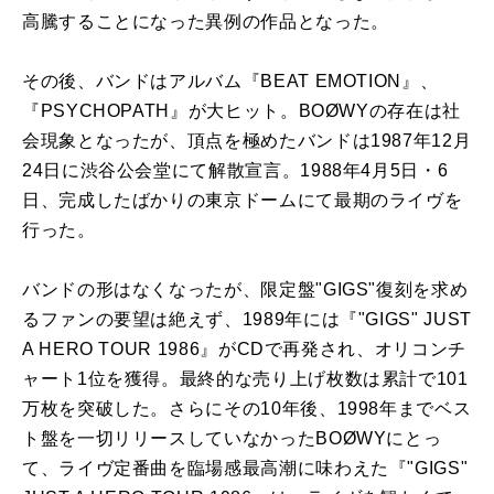
高騰することになった異例の作品となった。
その後、バンドはアルバム『BEAT EMOTION』、
『PSYCHOPATH』が大ヒット。BOØWYの存在は社
会現象となったが、頂点を極めたバンドは1987年12月
24日に渋谷公会堂にて解散宣言。1988年4月5日・6
日、完成したばかりの東京ドームにて最期のライヴを
行った。
バンドの形はなくなったが、限定盤"GIGS"復刻を求め
るファンの要望は絶えず、1989年には『"GIGS" JUST
A HERO TOUR 1986』がCDで再発され、オリコンチ
ャート1位を獲得。最終的な売り上げ枚数は累計で101
万枚を突破した。さらにその10年後、1998年までベス
ト盤を一切リリースしていなかったBOØWYにとっ
て、ライヴ定番曲を臨場感最高潮に味わえた『"GIGS"