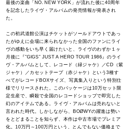
最後の楽曲「NO. NEW YORK」が流れた後に40周年
を記念したライヴ・アルバムの発売情報が発表され
た。
この初武道館公演はチケットがソールドアウトであっ
たがゆえに会場に来られなかった全国のファンにライ
ヴの感動をいち早く届けたいと、ライヴのわずか１ヶ
月後に『"GIGS" JUST A HERO TOUR 1986』のライ
ヴ・アルバムとして、レコード（緑ジャケ）／CD（紫
ジャケ）／カセットテープ（赤ジャケ）という3種す
べてがレコードBOXサイズ、写真集入りという特別仕
様でリリースされた。このパッケージは10万セット限
定生産で、瞬殺で全国のレコードショップで即完した
幻のアイテムである。ライヴ・アルバムは売れないと
言われた時代。しかしながら、BOØWYの躍進は勢い
をとどまることを知らず、本作は中古市場でプレミア
化。10万円～100万円という、とんでもない価格まで