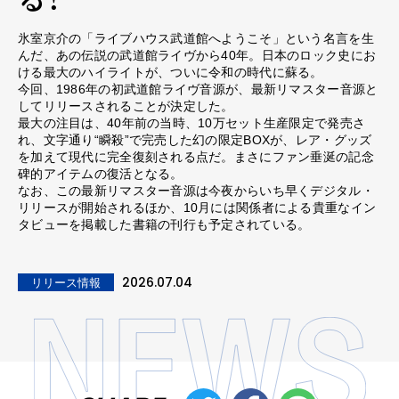
氷室京介の「ライブハウス武道館へようこそ」という名言を生
んだ、あの伝説の武道館ライヴから40年。日本のロック史にお
ける最大のハイライトが、ついに令和の時代に蘇る。
今回、1986年の初武道館ライヴ音源が、最新リマスター音源と
してリリースされることが決定した。
最大の注目は、40年前の当時、10万セット生産限定で発売さ
れ、文字通り“瞬殺”で完売した幻の限定BOXが、レア・グッズ
を加えて現代に完全復刻される点だ。まさにファン垂涎の記念
碑的アイテムの復活となる。
なお、この最新リマスター音源は今夜からいち早くデジタル・
リリースが開始されるほか、10月には関係者による貴重なイン
タビューを掲載した書籍の刊行も予定されている。
2026.07.04
リリース情報