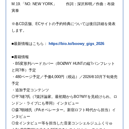
M.19.「NO. NEW YORK」 作詞：深沢和明／作曲：布袋
寅泰
※各CD店舗、ECサイトの予約特典については後日詳細を発表
します。
■最新情報はこちら：
https://bio.to/boowy_gigs_2026
■書籍情報
・B5変形判ハードカバー（BOØWY HUNTの縦?パンフレット
と同?率）予定
・480ページ予定／予価4,000円（税込）／2026年10月下旬発売
予定
・追加予定コンテンツ
◎平?雄?氏（?楽評論家。最初期からBO?WYを見続けられ、ロ
ンドン・ライブにも帯同）インタビュー
◎森?朝雄氏（PAオペレーター。新宿ロフト時代から担当）イ
ンタビュー
◎全インタビュー等を担当した音楽コンシェルジュふくりゅ